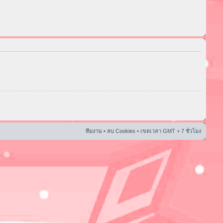
ทีมงาน
•
ลบ Cookies
• เขตเวลา GMT + 7 ชั่วโมง