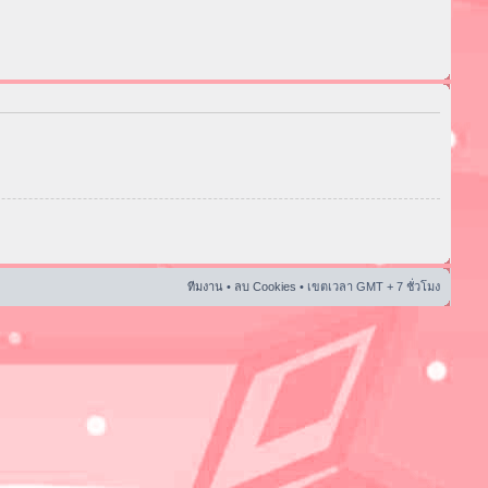
ทีมงาน
•
ลบ Cookies
• เขตเวลา GMT + 7 ชั่วโมง