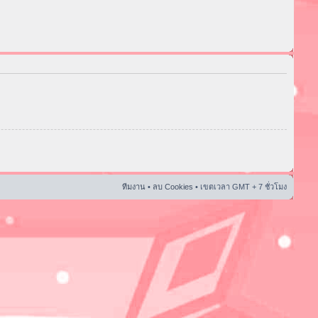
ทีมงาน
•
ลบ Cookies
• เขตเวลา GMT + 7 ชั่วโมง