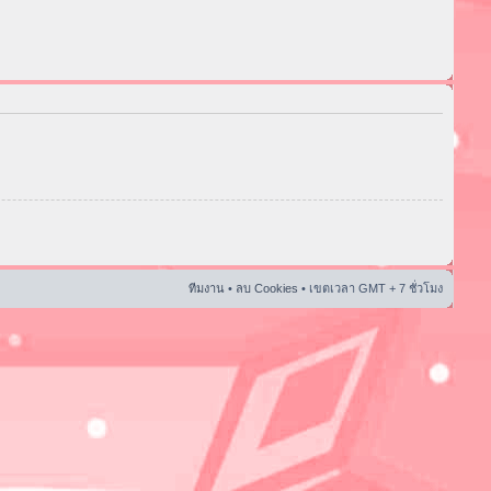
ทีมงาน
•
ลบ Cookies
• เขตเวลา GMT + 7 ชั่วโมง