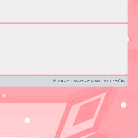
ทีมงาน
•
ลบ Cookies
• เขตเวลา GMT + 7 ชั่วโมง