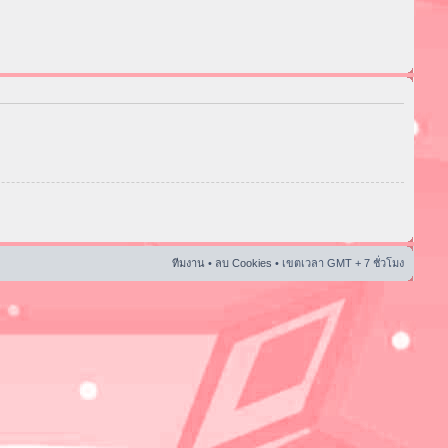
ทีมงาน
•
ลบ Cookies
• เขตเวลา GMT + 7 ชั่วโมง