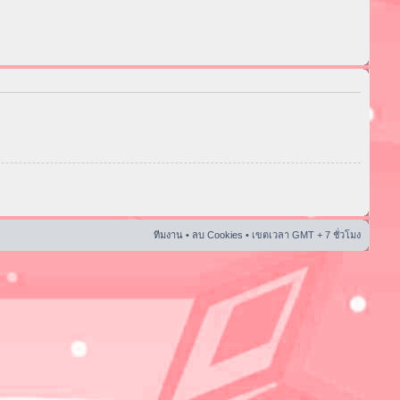
ทีมงาน
•
ลบ Cookies
• เขตเวลา GMT + 7 ชั่วโมง