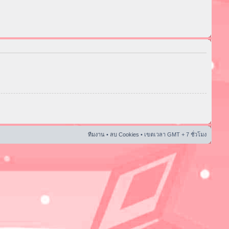
ทีมงาน
•
ลบ Cookies
• เขตเวลา GMT + 7 ชั่วโมง