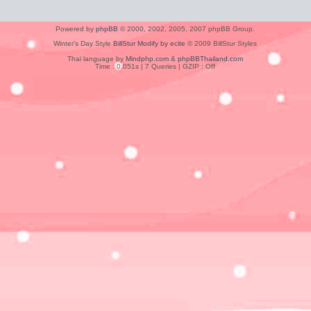
Powered by
phpBB
© 2000, 2002, 2005, 2007 phpBB Group.
Winter's Day Style
BillStur Modify by ecite
© 2009 BillStur Styles
Thai language by
Mindphp.com
&
phpBBThailand.com
Time : 0.051s | 7 Queries | GZIP : Off