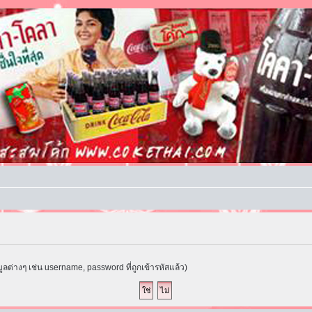
ูลต่างๆ เช่น username, password ที่ถูกเข้ารหัสแล้ว)