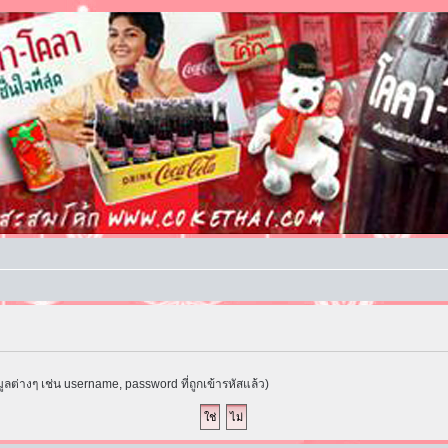
ูลต่างๆ เช่น username, password ที่ถูกเข้ารหัสแล้ว)