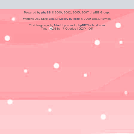
Powered by
phpBB
© 2000, 2002, 2005, 2007 phpBB Group.
Winter's Day Style
BillStur Modify by ecite
© 2009 BillStur Styles
Thai language by
Mindphp.com
&
phpBBThailand.com
Time : 0.038s | 7 Queries | GZIP : Off