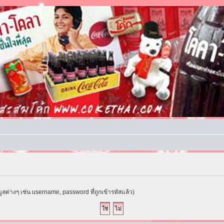
ูลต่างๆ เช่น username, password ที่ถูกเข้ารหัสแล้ว)