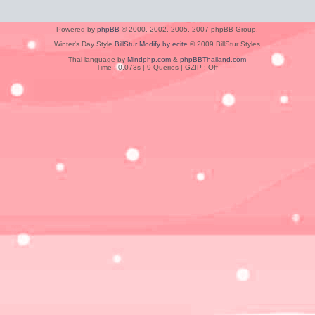
Powered by
phpBB
© 2000, 2002, 2005, 2007 phpBB Group.
Winter's Day Style
BillStur Modify by ecite
© 2009 BillStur Styles
Thai language by
Mindphp.com
&
phpBBThailand.com
Time : 0.073s | 9 Queries | GZIP : Off