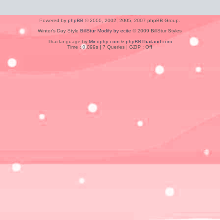
Powered by
phpBB
© 2000, 2002, 2005, 2007 phpBB Group.
Winter's Day Style
BillStur Modify by ecite
© 2009 BillStur Styles
Thai language by
Mindphp.com
&
phpBBThailand.com
Time : 0.099s | 7 Queries | GZIP : Off