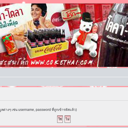
ูลต่างๆ เช่น username, password ที่ถูกเข้ารหัสแล้ว)