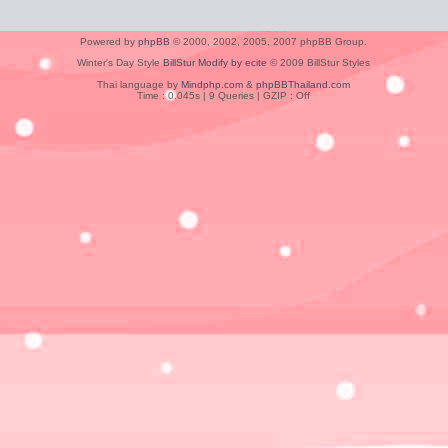
Powered by
phpBB
© 2000, 2002, 2005, 2007 phpBB Group.
Winter's Day Style
BillStur Modify by ecite
© 2009 BillStur Styles
Thai language by
Mindphp.com
&
phpBBThailand.com
Time : 0.045s | 9 Queries | GZIP : Off