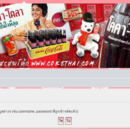
ูลต่างๆ เช่น username, password ที่ถูกเข้ารหัสแล้ว)