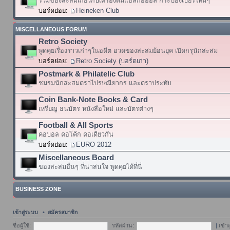
รวมของสะสมเกี่ยวกับเครื่องดื่มแอลกอฮอล์ กระป๋องเบียร์ใหม่ๆ
บอร์ดย่อย:
Heineken Club
MISCELLANEOUS FORUM
Retro Society
พูดคุยเรื่องราวเก่าๆในอดีต อวดของสะสมย้อนยุค เปิดกรุนักสะสม
บอร์ดย่อย:
Retro Society (บอร์ดเก่า)
Postmark & Philatelic Club
ชมรมนักสะสมตราไปรษณียากร และตราประทับ
Coin Bank-Note Books & Card
เหรียญ ธนบัตร หนังสือใหม่ และบัตรต่างๆ
Football & All Sports
คอบอล คอโค้ก คอเดียวกัน
บอร์ดย่อย:
EURO 2012
Miscellaneous Board
ของสะสมอื่นๆ ที่น่าสนใจ พูดคุยได้ที่นี่
BUSINESS ZONE
เข้าสู่ระบบ
•
สมัครสมาชิก
ชื่อผู้ใช้:
รหัสผ่าน:
|
เข้า