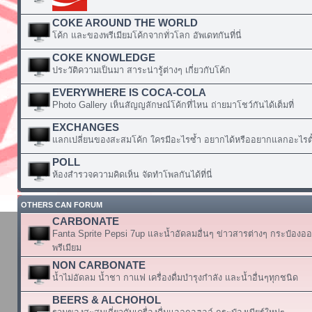
COKE AROUND THE WORLD
โค้ก และของพรีเมียมโค้กจากทั่วโลก อัพเดทกันที่นี่
COKE KNOWLEDGE
ประวัติความเป็นมา สาระน่ารู้ต่างๆ เกี่ยวกับโค้ก
EVERYWHERE IS COCA-COLA
Photo Gallery เห็นสัญญลักษณ์โค้กที่ไหน ถ่ายมาโชว์กันได้เต็มที่
EXCHANGES
แลกเปลี่ยนของสะสมโค้ก ใครมีอะไรซ้ำ อยากได้หรืออยากแลกอะไรตั้
POLL
ห้องสำรวจความคิดเห็น จัดทำโพลกันได้ที่นี่
OTHERS CAN FORUM
CARBONATE
Fanta Sprite Pepsi 7up และน้ำอัดลมอื่นๆ ข่าวสารต่างๆ กระป๋องอ
พรีเมียม
NON CARBONATE
น้ำไม่อัดลม น้ำชา กาแฟ เครื่องดื่มบำรุงกำลัง และน้ำอื่นๆทุกชนิด
BEERS & ALCHOHOL