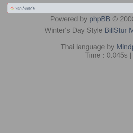
หน้าเว็บบอร์ด
Powered by
phpBB
© 2000
Winter's Day Style
BillStur 
Thai language by
Mind
Time : 0.045s |