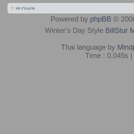
หน้าเว็บบอร์ด
Powered by
phpBB
© 2000
Winter's Day Style
BillStur 
Thai language by
Mind
Time : 0.045s |