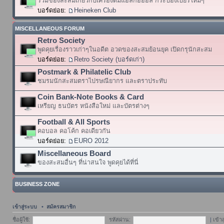
รวมของสะสมเกี่ยวกับเครื่องดื่มแอลกอฮอล์ กระป๋องเบียร์ใหม่ๆ
บอร์ดย่อย:
Heineken Club
MISCELLANEOUS FORUM
Retro Society
พูดคุยเรื่องราวเก่าๆในอดีต อวดของสะสมย้อนยุค เปิดกรุนักสะสม
บอร์ดย่อย:
Retro Society (บอร์ดเก่า)
Postmark & Philatelic Club
ชมรมนักสะสมตราไปรษณียากร และตราประทับ
Coin Bank-Note Books & Card
เหรียญ ธนบัตร หนังสือใหม่ และบัตรต่างๆ
Football & All Sports
คอบอล คอโค้ก คอเดียวกัน
บอร์ดย่อย:
EURO 2012
Miscellaneous Board
ของสะสมอื่นๆ ที่น่าสนใจ พูดคุยได้ที่นี่
BUSINESS ZONE
เข้าสู่ระบบ
•
สมัครสมาชิก
ชื่อผู้ใช้:
รหัสผ่าน:
|
เข้า