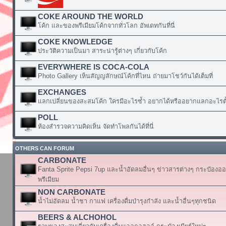
COKE AROUND THE WORLD
โค้ก และของพรีเมียมโค้กจากทั่วโลก อัพเดทกันที่นี่
COKE KNOWLEDGE
ประวัติความเป็นมา สาระน่ารู้ต่างๆ เกี่ยวกับโค้ก
EVERYWHERE IS COCA-COLA
Photo Gallery เห็นสัญญลักษณ์โค้กที่ไหน ถ่ายมาโชว์กันได้เต็มที่
EXCHANGES
แลกเปลี่ยนของสะสมโค้ก ใครมีอะไรซ้ำ อยากได้หรืออยากแลกอะไรตั้
POLL
ห้องสำรวจความคิดเห็น จัดทำโพลกันได้ที่นี่
OTHERS CAN FORUM
CARBONATE
Fanta Sprite Pepsi 7up และน้ำอัดลมอื่นๆ ข่าวสารต่างๆ กระป๋องอ
พรีเมียม
NON CARBONATE
น้ำไม่อัดลม น้ำชา กาแฟ เครื่องดื่มบำรุงกำลัง และน้ำอื่นๆทุกชนิด
BEERS & ALCHOHOL