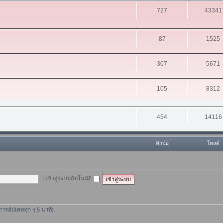
727
43341
87
1525
307
5671
105
8312
454
14116
หัวข้อ
โพสต์
|
เข้าสู่ระบบอัตโนมัติ
ีการอัปเดททุก ๆ 5 นาที)