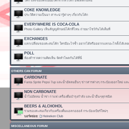
โค้ก และของพรีเมียมโค้กจากทั่วโลก อัพเดทกันที่นี่
COKE KNOWLEDGE
ประวัติความเป็นมา สาระน่ารู้ต่างๆ เกี่ยวกับโค้ก
EVERYWHERE IS COCA-COLA
Photo Gallery เห็นสัญญลักษณ์โค้กที่ไหน ถ่ายมาโชว์กันได้เต็มที่
EXCHANGES
แลกเปลี่ยนของสะสมโค้ก ใครมีอะไรซ้ำ อยากได้หรืออยากแลกอะไรตั้งได้เลย
POLL
ห้องสำรวจความคิดเห็น จัดทำโพลกันได้ที่นี่
OTHERS CAN FORUM
CARBONATE
Fanta Sprite Pepsi 7up และน้ำอัดลมอื่นๆ ข่าวสารต่างๆ กระป๋องออกใหม่ แล
NON CARBONATE
น้ำไม่อัดลม น้ำชา กาแฟ เครื่องดื่มบำรุงกำลัง และน้ำอื่นๆทุกชนิด
BEERS & ALCHOHOL
รวมของสะสมเกี่ยวกับเครื่องดื่มแอลกอฮอล์ กระป๋องเบียร์ใหม่ๆ
บอร์ดย่อย:
Heineken Club
MISCELLANEOUS FORUM