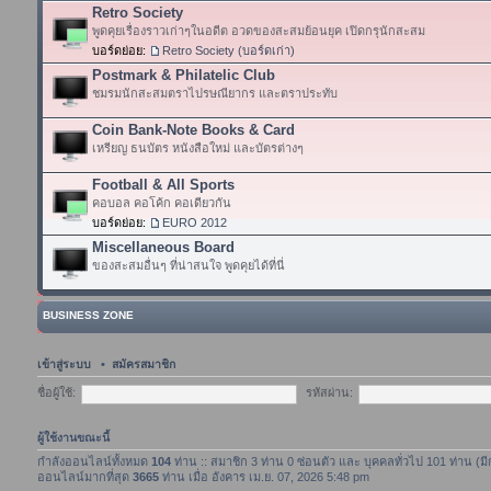
Retro Society
พูดคุยเรื่องราวเก่าๆในอดีต อวดของสะสมย้อนยุค เปิดกรุนักสะสม
บอร์ดย่อย:
Retro Society (บอร์ดเก่า)
Postmark & Philatelic Club
ชมรมนักสะสมตราไปรษณียากร และตราประทับ
Coin Bank-Note Books & Card
เหรียญ ธนบัตร หนังสือใหม่ และบัตรต่างๆ
Football & All Sports
คอบอล คอโค้ก คอเดียวกัน
บอร์ดย่อย:
EURO 2012
Miscellaneous Board
ของสะสมอื่นๆ ที่น่าสนใจ พูดคุยได้ที่นี่
BUSINESS ZONE
เข้าสู่ระบบ
•
สมัครสมาชิก
ชื่อผู้ใช้:
รหัสผ่าน:
ผู้ใช้งานขณะนี้
กำลังออนไลน์ทั้งหมด
104
ท่าน :: สมาชิก 3 ท่าน 0 ซ่อนตัว และ บุคคลทั่วไป 101 ท่าน (ม
ออนไลน์มากที่สุด
3665
ท่าน เมื่อ อังคาร เม.ย. 07, 2026 5:48 pm