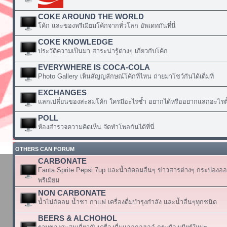
COKE AROUND THE WORLD
โค้ก และของพรีเมียมโค้กจากทั่วโลก อัพเดทกันที่นี่
COKE KNOWLEDGE
ประวัติความเป็นมา สาระน่ารู้ต่างๆ เกี่ยวกับโค้ก
EVERYWHERE IS COCA-COLA
Photo Gallery เห็นสัญญลักษณ์โค้กที่ไหน ถ่ายมาโชว์กันได้เต็มที่
EXCHANGES
แลกเปลี่ยนของสะสมโค้ก ใครมีอะไรซ้ำ อยากได้หรืออยากแลกอะไรตั้
POLL
ห้องสำรวจความคิดเห็น จัดทำโพลกันได้ที่นี่
OTHERS CAN FORUM
CARBONATE
Fanta Sprite Pepsi 7up และน้ำอัดลมอื่นๆ ข่าวสารต่างๆ กระป๋องอ
พรีเมียม
NON CARBONATE
น้ำไม่อัดลม น้ำชา กาแฟ เครื่องดื่มบำรุงกำลัง และน้ำอื่นๆทุกชนิด
BEERS & ALCHOHOL