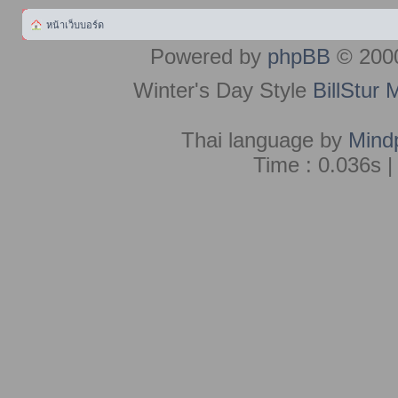
หน้าเว็บบอร์ด
Powered by
phpBB
© 2000
Winter's Day Style
BillStur 
Thai language by
Mind
Time : 0.036s |