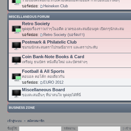
รวมของสะสมเกี่ยวกับเครื่องดื่มแอลกอฮอล์ กระป๋องเบียร์ใหม่ๆ
บอร์ดย่อย:
Heineken Club
MISCELLANEOUS FORUM
Retro Society
พูดคุยเรื่องราวเก่าๆในอดีต อวดของสะสมย้อนยุค เปิดกรุนักสะสม
บอร์ดย่อย:
Retro Society (บอร์ดเก่า)
Postmark & Philatelic Club
ชมรมนักสะสมตราไปรษณียากร และตราประทับ
Coin Bank-Note Books & Card
เหรียญ ธนบัตร หนังสือใหม่ และบัตรต่างๆ
Football & All Sports
คอบอล คอโค้ก คอเดียวกัน
บอร์ดย่อย:
EURO 2012
Miscellaneous Board
ของสะสมอื่นๆ ที่น่าสนใจ พูดคุยได้ที่นี่
BUSINESS ZONE
เข้าสู่ระบบ
•
สมัครสมาชิก
ชื่อผู้ใช้:
รหัสผ่าน:
|
เข้า