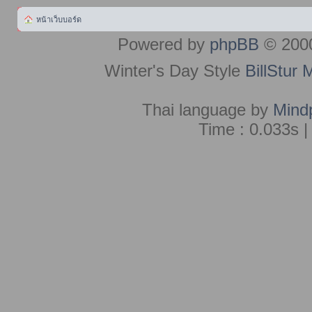
หน้าเว็บบอร์ด
Powered by
phpBB
© 2000
Winter's Day Style
BillStur 
Thai language by
Mind
Time : 0.033s |