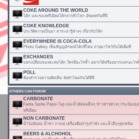
COKE AROUND THE WORLD
โค้ก และของพรีเมียมโค้กจากทั่วโลก อัพเดทกันที่นี่
COKE KNOWLEDGE
ประวัติความเป็นมา สาระน่ารู้ต่างๆ เกี่ยวกับโค้ก
EVERYWHERE IS COCA-COLA
Photo Gallery เห็นสัญญลักษณ์โค้กที่ไหน ถ่ายมาโชว์กันได้เต็มที่
EXCHANGES
แลกเปลี่ยนของสะสมโค้ก ใครมีอะไรซ้ำ อยากได้หรืออยากแลกอะไรตั้
POLL
ห้องสำรวจความคิดเห็น จัดทำโพลกันได้ที่นี่
OTHERS CAN FORUM
CARBONATE
Fanta Sprite Pepsi 7up และน้ำอัดลมอื่นๆ ข่าวสารต่างๆ กระป๋องอ
พรีเมียม
NON CARBONATE
น้ำไม่อัดลม น้ำชา กาแฟ เครื่องดื่มบำรุงกำลัง และน้ำอื่นๆทุกชนิด
BEERS & ALCHOHOL