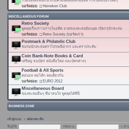
รวมของสะสมเกี่ยวกับเครื่องดื่มแอลกอฮอล์ กระป๋องเบียร์ใหม่ๆ
บอร์ดย่อย:
Heineken Club
MISCELLANEOUS FORUM
Retro Society
พูดคุยเรื่องราวเก่าๆในอดีต อวดของสะสมย้อนยุค เปิดกรุนักสะสม
บอร์ดย่อย:
Retro Society (บอร์ดเก่า)
Postmark & Philatelic Club
ชมรมนักสะสมตราไปรษณียากร และตราประทับ
Coin Bank-Note Books & Card
เหรียญ ธนบัตร หนังสือใหม่ และบัตรต่างๆ
Football & All Sports
คอบอล คอโค้ก คอเดียวกัน
บอร์ดย่อย:
EURO 2012
Miscellaneous Board
ของสะสมอื่นๆ ที่น่าสนใจ พูดคุยได้ที่นี่
BUSINESS ZONE
เข้าสู่ระบบ
•
สมัครสมาชิก
ชื่อผู้ใช้:
รหัสผ่าน:
|
เข้า