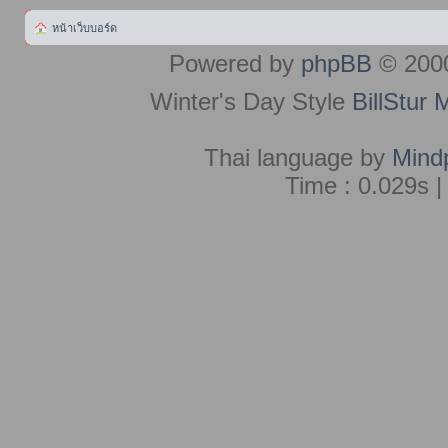
หน้าเว็บบอร์ด
Powered by
phpBB
© 2000
Winter's Day Style
BillStur 
Thai language by
Mind
Time : 0.029s |