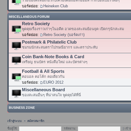
รวมของสะสมเกี่ยวกับเครื่องดื่มแอลกอฮอล์ กระป๋องเบียร์ใหม่ๆ
บอร์ดย่อย:
Heineken Club
MISCELLANEOUS FORUM
Retro Society
พูดคุยเรื่องราวเก่าๆในอดีต อวดของสะสมย้อนยุค เปิดกรุนักสะสม
บอร์ดย่อย:
Retro Society (บอร์ดเก่า)
Postmark & Philatelic Club
ชมรมนักสะสมตราไปรษณียากร และตราประทับ
Coin Bank-Note Books & Card
เหรียญ ธนบัตร หนังสือใหม่ และบัตรต่างๆ
Football & All Sports
คอบอล คอโค้ก คอเดียวกัน
บอร์ดย่อย:
EURO 2012
Miscellaneous Board
ของสะสมอื่นๆ ที่น่าสนใจ พูดคุยได้ที่นี่
BUSINESS ZONE
เข้าสู่ระบบ
•
สมัครสมาชิก
ชื่อผู้ใช้:
รหัสผ่าน:
|
เข้า