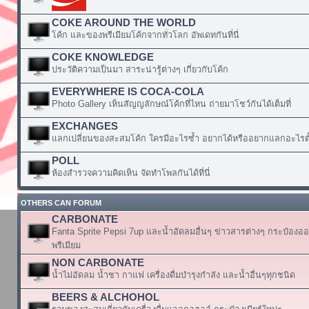
COKE AROUND THE WORLD
โค้ก และของพรีเมียมโค้กจากทั่วโลก อัพเดทกันที่นี่
COKE KNOWLEDGE
ประวัติความเป็นมา สาระน่ารู้ต่างๆ เกี่ยวกับโค้ก
EVERYWHERE IS COCA-COLA
Photo Gallery เห็นสัญญลักษณ์โค้กที่ไหน ถ่ายมาโชว์กันได้เต็มที่
EXCHANGES
แลกเปลี่ยนของสะสมโค้ก ใครมีอะไรซ้ำ อยากได้หรืออยากแลกอะไรตั้
POLL
ห้องสำรวจความคิดเห็น จัดทำโพลกันได้ที่นี่
OTHERS CAN FORUM
CARBONATE
Fanta Sprite Pepsi 7up และน้ำอัดลมอื่นๆ ข่าวสารต่างๆ กระป๋องอ
พรีเมียม
NON CARBONATE
น้ำไม่อัดลม น้ำชา กาแฟ เครื่องดื่มบำรุงกำลัง และน้ำอื่นๆทุกชนิด
BEERS & ALCHOHOL