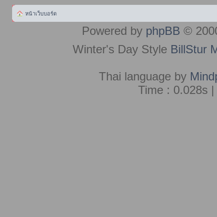
หน้าเว็บบอร์ด
Powered by
phpBB
© 2000
Winter's Day Style
BillStur 
Thai language by
Mind
Time : 0.028s |