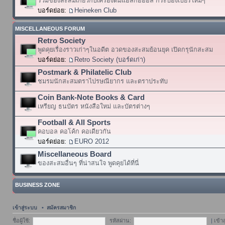
รวมของสะสมเกี่ยวกับเครื่องดื่มแอลกอฮอล์ กระป๋องเบียร์ใหม่ๆ
บอร์ดย่อย:
Heineken Club
MISCELLANEOUS FORUM
Retro Society
พูดคุยเรื่องราวเก่าๆในอดีต อวดของสะสมย้อนยุค เปิดกรุนักสะสม
บอร์ดย่อย:
Retro Society (บอร์ดเก่า)
Postmark & Philatelic Club
ชมรมนักสะสมตราไปรษณียากร และตราประทับ
Coin Bank-Note Books & Card
เหรียญ ธนบัตร หนังสือใหม่ และบัตรต่างๆ
Football & All Sports
คอบอล คอโค้ก คอเดียวกัน
บอร์ดย่อย:
EURO 2012
Miscellaneous Board
ของสะสมอื่นๆ ที่น่าสนใจ พูดคุยได้ที่นี่
BUSINESS ZONE
เข้าสู่ระบบ
•
สมัครสมาชิก
ชื่อผู้ใช้:
รหัสผ่าน:
|
เข้า