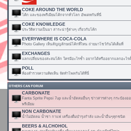
COKE AROUND THE WORLD
โค้ก และของพรีเมียมโค้กจากทั่วโลก อัพเดทกันที่นี่
COKE KNOWLEDGE
ประวัติความเป็นมา สาระน่ารู้ต่างๆ เกี่ยวกับโค้ก
EVERYWHERE IS COCA-COLA
Photo Gallery เห็นสัญญลักษณ์โค้กที่ไหน ถ่ายมาโชว์กันได้เต็มที่
EXCHANGES
แลกเปลี่ยนของสะสมโค้ก ใครมีอะไรซ้ำ อยากได้หรืออยากแลกอะไรตั้
POLL
ห้องสำรวจความคิดเห็น จัดทำโพลกันได้ที่นี่
OTHERS CAN FORUM
CARBONATE
Fanta Sprite Pepsi 7up และน้ำอัดลมอื่นๆ ข่าวสารต่างๆ กระป๋องอ
พรีเมียม
NON CARBONATE
น้ำไม่อัดลม น้ำชา กาแฟ เครื่องดื่มบำรุงกำลัง และน้ำอื่นๆทุกชนิด
BEERS & ALCHOHOL