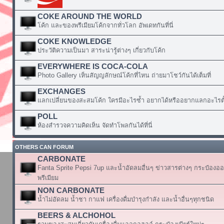
COKE AROUND THE WORLD
โค้ก และของพรีเมียมโค้กจากทั่วโลก อัพเดทกันที่นี่
COKE KNOWLEDGE
ประวัติความเป็นมา สาระน่ารู้ต่างๆ เกี่ยวกับโค้ก
EVERYWHERE IS COCA-COLA
Photo Gallery เห็นสัญญลักษณ์โค้กที่ไหน ถ่ายมาโชว์กันได้เต็มที่
EXCHANGES
แลกเปลี่ยนของสะสมโค้ก ใครมีอะไรซ้ำ อยากได้หรืออยากแลกอะไรตั้
POLL
ห้องสำรวจความคิดเห็น จัดทำโพลกันได้ที่นี่
OTHERS CAN FORUM
CARBONATE
Fanta Sprite Pepsi 7up และน้ำอัดลมอื่นๆ ข่าวสารต่างๆ กระป๋องอ
พรีเมียม
NON CARBONATE
น้ำไม่อัดลม น้ำชา กาแฟ เครื่องดื่มบำรุงกำลัง และน้ำอื่นๆทุกชนิด
BEERS & ALCHOHOL