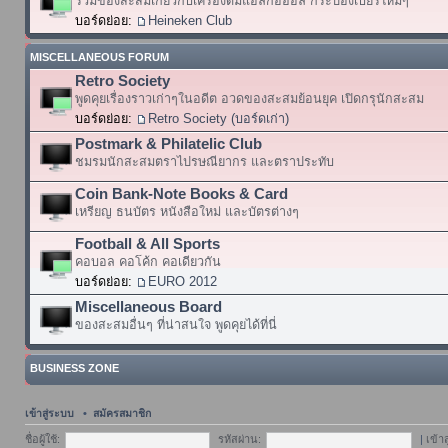
รวมของสะสมเกี่ยวกับเครื่องดื่มแอลกอฮอล์ กระป๋องเบียร์ใหม่ๆ
บอร์ดย่อย:
Heineken Club
MISCELLANEOUS FORUM
Retro Society
พูดคุยเรื่องราวเก่าๆในอดีต อวดของสะสมย้อนยุค เปิดกรุนักสะสม
บอร์ดย่อย:
Retro Society (บอร์ดเก่า)
Postmark & Philatelic Club
ชมรมนักสะสมตราไปรษณียากร และตราประทับ
Coin Bank-Note Books & Card
เหรียญ ธนบัตร หนังสือใหม่ และบัตรต่างๆ
Football & All Sports
คอบอล คอโค้ก คอเดียวกัน
บอร์ดย่อย:
EURO 2012
Miscellaneous Board
ของสะสมอื่นๆ ที่น่าสนใจ พูดคุยได้ที่นี่
BUSINESS ZONE
เข้าสู่ระบบ
•
สมัครสมาชิก
ชื่อผู้ใช้:
รหัสผ่าน:
|
เข้า