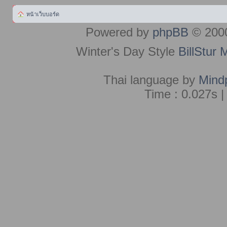
หน้าเว็บบอร์ด
Powered by
phpBB
© 2000
Winter's Day Style
BillStur 
Thai language by
Mind
Time : 0.027s |