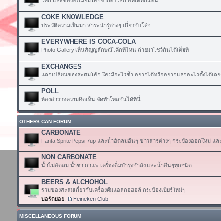
โค้ก และของพรีเมียมโค้กจากทั่วโลก อัพเดทกันที่นี่
COKE KNOWLEDGE
ประวัติความเป็นมา สาระน่ารู้ต่างๆ เกี่ยวกับโค้ก
EVERYWHERE IS COCA-COLA
Photo Gallery เห็นสัญญลักษณ์โค้กที่ไหน ถ่ายมาโชว์กันได้เต็มที่
EXCHANGES
แลกเปลี่ยนของสะสมโค้ก ใครมีอะไรซ้ำ อยากได้หรืออยากแลกอะไรตั้งได้เลย
POLL
ห้องสำรวจความคิดเห็น จัดทำโพลกันได้ที่นี่
OTHERS CAN FORUM
CARBONATE
Fanta Sprite Pepsi 7up และน้ำอัดลมอื่นๆ ข่าวสารต่างๆ กระป๋องออกใหม่ แล
NON CARBONATE
น้ำไม่อัดลม น้ำชา กาแฟ เครื่องดื่มบำรุงกำลัง และน้ำอื่นๆทุกชนิด
BEERS & ALCHOHOL
รวมของสะสมเกี่ยวกับเครื่องดื่มแอลกอฮอล์ กระป๋องเบียร์ใหม่ๆ
บอร์ดย่อย:
Heineken Club
MISCELLANEOUS FORUM