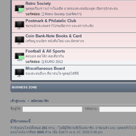
Retro Society
พูดคุยเรื่องราวเก่าๆในอดีต อวดของสะสมย้อนยุค เปิดกรุนักสะสม
บอร์ดย่อย:
Retro Society (บอร์ดเก่า)
Postmark & Philatelic Club
ชมรมนักสะสมตราไปรษณียากร และตราประทับ
Coin Bank-Note Books & Card
เหรียญ ธนบัตร หนังสือใหม่ และบัตรต่างๆ
Football & All Sports
คอบอล คอโค้ก คอเดียวกัน
บอร์ดย่อย:
EURO 2012
Miscellaneous Board
ของสะสมอื่นๆ ที่น่าสนใจ พูดคุยได้ที่นี่
BUSINESS ZONE
เข้าสู่ระบบ
•
สมัครสมาชิก
ชื่อผู้ใช้:
รหัสผ่าน:
ผู้ใช้งานขณะนี้
กำลังออนไลน์ทั้งหมด
261
ท่าน :: ไม่มีผู้ใช้งานที่เป็นสมาชิก, 0 ซ่อนตัว และ บุคคลทั่วไป
ออนไลน์มากที่สุด
3665
ท่าน เมื่อ อังคาร เม.ย. 07, 2026 5:48 pm