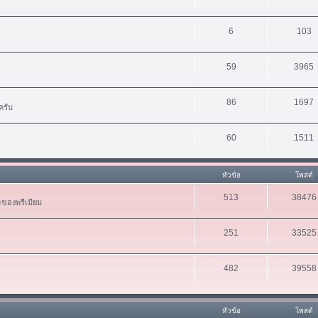
6
103
59
3965
86
1697
ครับ
60
1511
หัวข้อ
โพสต์
513
38476
ะของพรีเมียม
251
33525
482
39558
หัวข้อ
โพสต์