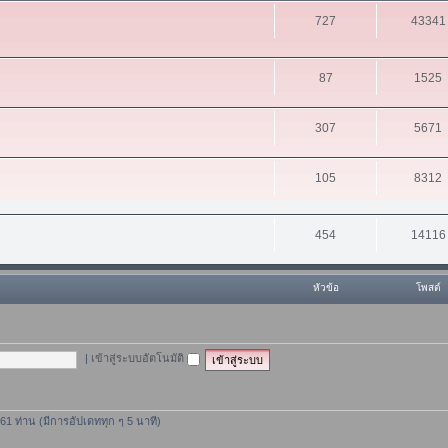
727
43341
87
1525
307
5671
105
8312
454
14116
หัวข้อ
โพสต์
|
เข้าสู่ระบบอัตโนมัติ
 261 ท่าน (มีการอัปเดททุก ๆ 5 นาที)