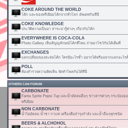
COKE AROUND THE WORLD
โค้ก และของพรีเมียมโค้กจากทั่วโลก อัพเดทกันที่นี่
COKE KNOWLEDGE
ประวัติความเป็นมา สาระน่ารู้ต่างๆ เกี่ยวกับโค้ก
EVERYWHERE IS COCA-COLA
Photo Gallery เห็นสัญญลักษณ์โค้กที่ไหน ถ่ายมาโชว์กันได้เต็มที่
EXCHANGES
แลกเปลี่ยนของสะสมโค้ก ใครมีอะไรซ้ำ อยากได้หรืออยากแลกอะไรตั้
POLL
ห้องสำรวจความคิดเห็น จัดทำโพลกันได้ที่นี่
OTHERS CAN FORUM
CARBONATE
Fanta Sprite Pepsi 7up และน้ำอัดลมอื่นๆ ข่าวสารต่างๆ กระป๋องอ
พรีเมียม
NON CARBONATE
น้ำไม่อัดลม น้ำชา กาแฟ เครื่องดื่มบำรุงกำลัง และน้ำอื่นๆทุกชนิด
BEERS & ALCHOHOL