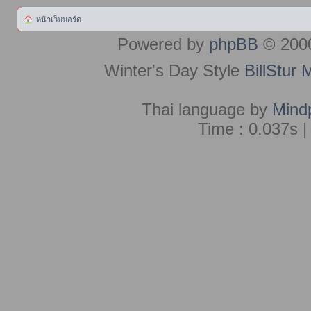
หน้าเว็บบอร์ด
Powered by
phpBB
© 2000
Winter's Day Style
BillStur 
Thai language by
Mind
Time : 0.037s |