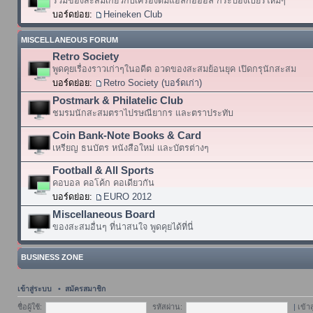
รวมของสะสมเกี่ยวกับเครื่องดื่มแอลกอฮอล์ กระป๋องเบียร์ใหม่ๆ
บอร์ดย่อย:
Heineken Club
MISCELLANEOUS FORUM
Retro Society
พูดคุยเรื่องราวเก่าๆในอดีต อวดของสะสมย้อนยุค เปิดกรุนักสะสม
บอร์ดย่อย:
Retro Society (บอร์ดเก่า)
Postmark & Philatelic Club
ชมรมนักสะสมตราไปรษณียากร และตราประทับ
Coin Bank-Note Books & Card
เหรียญ ธนบัตร หนังสือใหม่ และบัตรต่างๆ
Football & All Sports
คอบอล คอโค้ก คอเดียวกัน
บอร์ดย่อย:
EURO 2012
Miscellaneous Board
ของสะสมอื่นๆ ที่น่าสนใจ พูดคุยได้ที่นี่
BUSINESS ZONE
เข้าสู่ระบบ
•
สมัครสมาชิก
ชื่อผู้ใช้:
รหัสผ่าน:
|
เข้า