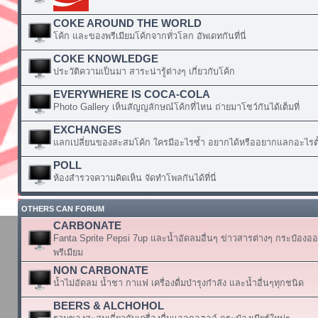
COKE AROUND THE WORLD
โค้ก และของพรีเมียมโค้กจากทั่วโลก อัพเดทกันที่นี่
COKE KNOWLEDGE
ประวัติความเป็นมา สาระน่ารู้ต่างๆ เกี่ยวกับโค้ก
EVERYWHERE IS COCA-COLA
Photo Gallery เห็นสัญญลักษณ์โค้กที่ไหน ถ่ายมาโชว์กันได้เต็มที่
EXCHANGES
แลกเปลี่ยนของสะสมโค้ก ใครมีอะไรซ้ำ อยากได้หรืออยากแลกอะไรตั้
POLL
ห้องสำรวจความคิดเห็น จัดทำโพลกันได้ที่นี่
OTHERS CAN FORUM
CARBONATE
Fanta Sprite Pepsi 7up และน้ำอัดลมอื่นๆ ข่าวสารต่างๆ กระป๋องอ
พรีเมียม
NON CARBONATE
น้ำไม่อัดลม น้ำชา กาแฟ เครื่องดื่มบำรุงกำลัง และน้ำอื่นๆทุกชนิด
BEERS & ALCHOHOL