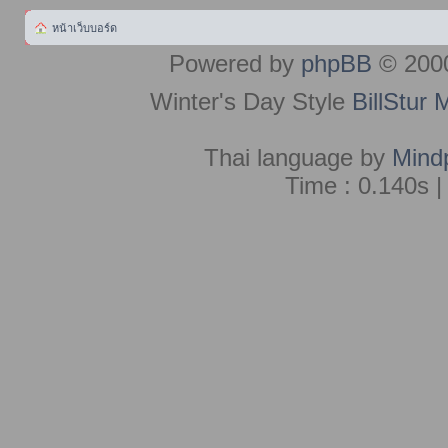
หน้าเว็บบอร์ด
Powered by
phpBB
© 2000
Winter's Day Style
BillStur 
Thai language by
Mind
Time : 0.140s |