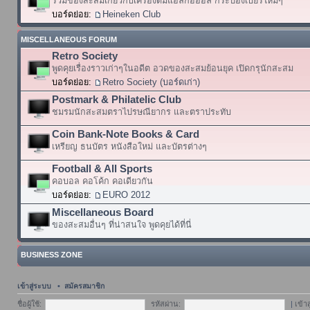
รวมของสะสมเกี่ยวกับเครื่องดื่มแอลกอฮอล์ กระป๋องเบียร์ใหม่ๆ
บอร์ดย่อย:
Heineken Club
MISCELLANEOUS FORUM
Retro Society
พูดคุยเรื่องราวเก่าๆในอดีต อวดของสะสมย้อนยุค เปิดกรุนักสะสม
บอร์ดย่อย:
Retro Society (บอร์ดเก่า)
Postmark & Philatelic Club
ชมรมนักสะสมตราไปรษณียากร และตราประทับ
Coin Bank-Note Books & Card
เหรียญ ธนบัตร หนังสือใหม่ และบัตรต่างๆ
Football & All Sports
คอบอล คอโค้ก คอเดียวกัน
บอร์ดย่อย:
EURO 2012
Miscellaneous Board
ของสะสมอื่นๆ ที่น่าสนใจ พูดคุยได้ที่นี่
BUSINESS ZONE
เข้าสู่ระบบ
•
สมัครสมาชิก
ชื่อผู้ใช้:
รหัสผ่าน:
|
เข้า