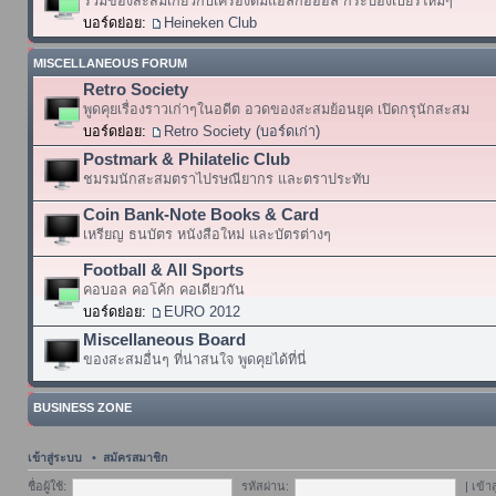
รวมของสะสมเกี่ยวกับเครื่องดื่มแอลกอฮอล์ กระป๋องเบียร์ใหม่ๆ
บอร์ดย่อย:
Heineken Club
MISCELLANEOUS FORUM
Retro Society
พูดคุยเรื่องราวเก่าๆในอดีต อวดของสะสมย้อนยุค เปิดกรุนักสะสม
บอร์ดย่อย:
Retro Society (บอร์ดเก่า)
Postmark & Philatelic Club
ชมรมนักสะสมตราไปรษณียากร และตราประทับ
Coin Bank-Note Books & Card
เหรียญ ธนบัตร หนังสือใหม่ และบัตรต่างๆ
Football & All Sports
คอบอล คอโค้ก คอเดียวกัน
บอร์ดย่อย:
EURO 2012
Miscellaneous Board
ของสะสมอื่นๆ ที่น่าสนใจ พูดคุยได้ที่นี่
BUSINESS ZONE
เข้าสู่ระบบ
•
สมัครสมาชิก
ชื่อผู้ใช้:
รหัสผ่าน:
|
เข้า