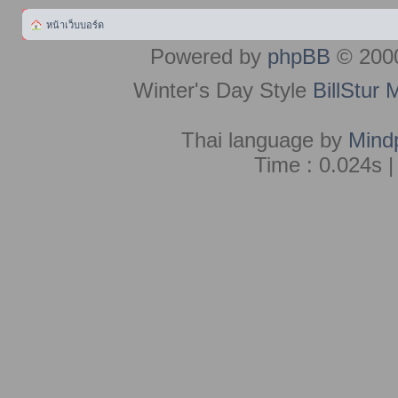
หน้าเว็บบอร์ด
Powered by
phpBB
© 2000
Winter's Day Style
BillStur 
Thai language by
Mind
Time : 0.024s |