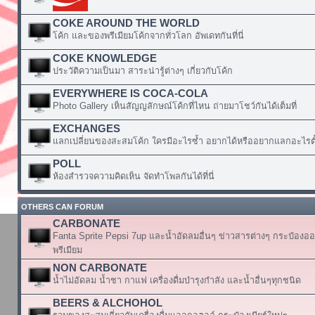
COKE AROUND THE WORLD
โค้ก และของพรีเมียมโค้กจากทั่วโลก อัพเดทกันที่นี่
COKE KNOWLEDGE
ประวัติความเป็นมา สาระน่ารู้ต่างๆ เกี่ยวกับโค้ก
EVERYWHERE IS COCA-COLA
Photo Gallery เห็นสัญญลักษณ์โค้กที่ไหน ถ่ายมาโชว์กันได้เต็มที่
EXCHANGES
แลกเปลี่ยนของสะสมโค้ก ใครมีอะไรซ้ำ อยากได้หรืออยากแลกอะไรตั้
POLL
ห้องสำรวจความคิดเห็น จัดทำโพลกันได้ที่นี่
OTHERS CAN FORUM
CARBONATE
Fanta Sprite Pepsi 7up และน้ำอัดลมอื่นๆ ข่าวสารต่างๆ กระป๋องอ
พรีเมียม
NON CARBONATE
น้ำไม่อัดลม น้ำชา กาแฟ เครื่องดื่มบำรุงกำลัง และน้ำอื่นๆทุกชนิด
BEERS & ALCHOHOL