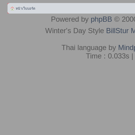
หน้าเว็บบอร์ด
Powered by
phpBB
© 2000
Winter's Day Style
BillStur 
Thai language by
Mind
Time : 0.033s |