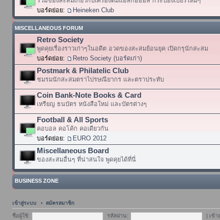
รวมของสะสมเกี่ยวกับเครื่องดื่มแอลกอฮอล์ กระป๋องเบียร์ใหม่ๆ
บอร์ดย่อย:
Heineken Club
MISCELLANEOUS FORUM
Retro Society
พูดคุยเรื่องราวเก่าๆในอดีต อวดของสะสมย้อนยุค เปิดกรุนักสะสม
บอร์ดย่อย:
Retro Society (บอร์ดเก่า)
Postmark & Philatelic Club
ชมรมนักสะสมตราไปรษณียากร และตราประทับ
Coin Bank-Note Books & Card
เหรียญ ธนบัตร หนังสือใหม่ และบัตรต่างๆ
Football & All Sports
คอบอล คอโค้ก คอเดียวกัน
บอร์ดย่อย:
EURO 2012
Miscellaneous Board
ของสะสมอื่นๆ ที่น่าสนใจ พูดคุยได้ที่นี่
BUSINESS ZONE
เข้าสู่ระบบ
•
สมัครสมาชิก
ชื่อผู้ใช้:
รหัสผ่าน:
|
เข้า