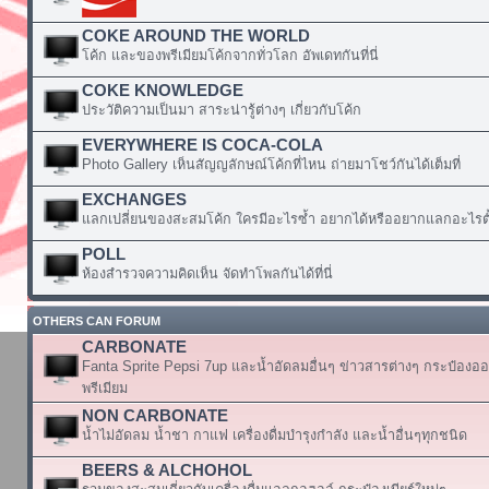
COKE AROUND THE WORLD
โค้ก และของพรีเมียมโค้กจากทั่วโลก อัพเดทกันที่นี่
COKE KNOWLEDGE
ประวัติความเป็นมา สาระน่ารู้ต่างๆ เกี่ยวกับโค้ก
EVERYWHERE IS COCA-COLA
Photo Gallery เห็นสัญญลักษณ์โค้กที่ไหน ถ่ายมาโชว์กันได้เต็มที่
EXCHANGES
แลกเปลี่ยนของสะสมโค้ก ใครมีอะไรซ้ำ อยากได้หรืออยากแลกอะไรตั้
POLL
ห้องสำรวจความคิดเห็น จัดทำโพลกันได้ที่นี่
OTHERS CAN FORUM
CARBONATE
Fanta Sprite Pepsi 7up และน้ำอัดลมอื่นๆ ข่าวสารต่างๆ กระป๋องอ
พรีเมียม
NON CARBONATE
น้ำไม่อัดลม น้ำชา กาแฟ เครื่องดื่มบำรุงกำลัง และน้ำอื่นๆทุกชนิด
BEERS & ALCHOHOL