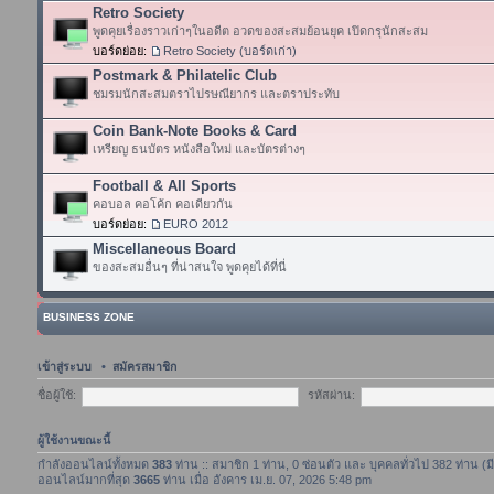
Retro Society
พูดคุยเรื่องราวเก่าๆในอดีต อวดของสะสมย้อนยุค เปิดกรุนักสะสม
บอร์ดย่อย:
Retro Society (บอร์ดเก่า)
Postmark & Philatelic Club
ชมรมนักสะสมตราไปรษณียากร และตราประทับ
Coin Bank-Note Books & Card
เหรียญ ธนบัตร หนังสือใหม่ และบัตรต่างๆ
Football & All Sports
คอบอล คอโค้ก คอเดียวกัน
บอร์ดย่อย:
EURO 2012
Miscellaneous Board
ของสะสมอื่นๆ ที่น่าสนใจ พูดคุยได้ที่นี่
BUSINESS ZONE
เข้าสู่ระบบ
•
สมัครสมาชิก
ชื่อผู้ใช้:
รหัสผ่าน:
ผู้ใช้งานขณะนี้
กำลังออนไลน์ทั้งหมด
383
ท่าน :: สมาชิก 1 ท่าน, 0 ซ่อนตัว และ บุคคลทั่วไป 382 ท่าน (ม
ออนไลน์มากที่สุด
3665
ท่าน เมื่อ อังคาร เม.ย. 07, 2026 5:48 pm