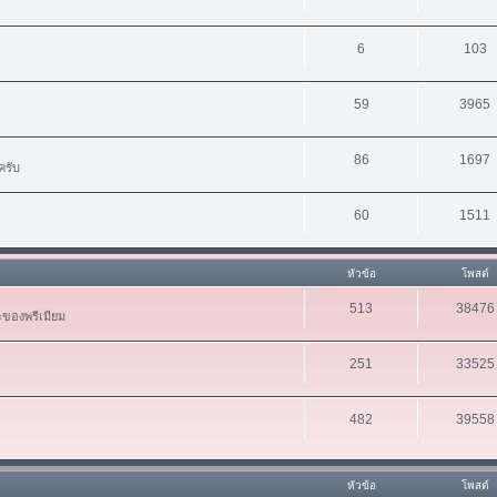
6
103
59
3965
86
1697
ครับ
60
1511
หัวข้อ
โพสต์
513
38476
ะของพรีเมียม
251
33525
482
39558
หัวข้อ
โพสต์