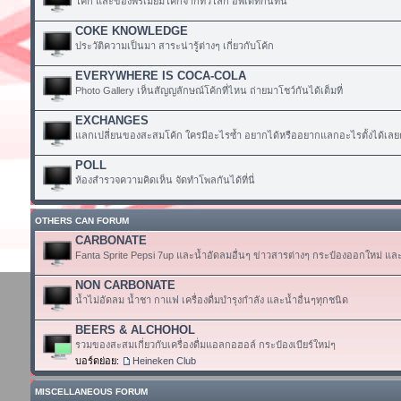
โค้ก และของพรีเมียมโค้กจากทั่วโลก อัพเดทกันที่นี่
COKE KNOWLEDGE
ประวัติความเป็นมา สาระน่ารู้ต่างๆ เกี่ยวกับโค้ก
EVERYWHERE IS COCA-COLA
Photo Gallery เห็นสัญญลักษณ์โค้กที่ไหน ถ่ายมาโชว์กันได้เต็มที่
EXCHANGES
แลกเปลี่ยนของสะสมโค้ก ใครมีอะไรซ้ำ อยากได้หรืออยากแลกอะไรตั้งได้เลย
POLL
ห้องสำรวจความคิดเห็น จัดทำโพลกันได้ที่นี่
OTHERS CAN FORUM
CARBONATE
Fanta Sprite Pepsi 7up และน้ำอัดลมอื่นๆ ข่าวสารต่างๆ กระป๋องออกใหม่ แล
NON CARBONATE
น้ำไม่อัดลม น้ำชา กาแฟ เครื่องดื่มบำรุงกำลัง และน้ำอื่นๆทุกชนิด
BEERS & ALCHOHOL
รวมของสะสมเกี่ยวกับเครื่องดื่มแอลกอฮอล์ กระป๋องเบียร์ใหม่ๆ
บอร์ดย่อย:
Heineken Club
MISCELLANEOUS FORUM