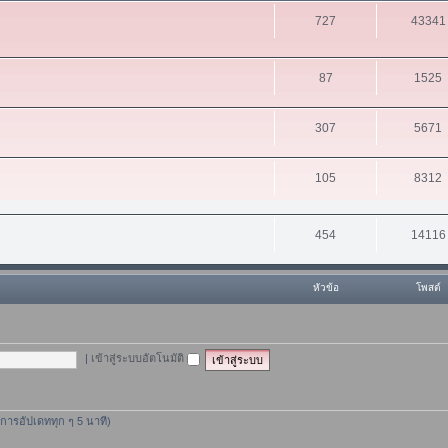
727
43341
87
1525
307
5671
105
8312
454
14116
หัวข้อ
โพสต์
|
เข้าสู่ระบบอัตโนมัติ
ีการอัปเดททุก ๆ 5 นาที)