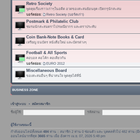
Retro Society
พูดคุยเรื่องราวเก่าๆในอดีต อวดของสะสมย้อนยุค เปิดกรุนักสะสม
บอร์ดย่อย:
Retro Society (บอร์ดเก่า)
Postmark & Philatelic Club
ชมรมนักสะสมตราไปรษณียากร และตราประทับ
Coin Bank-Note Books & Card
เหรียญ ธนบัตร หนังสือใหม่ และบัตรต่างๆ
Football & All Sports
คอบอล คอโค้ก คอเดียวกัน
บอร์ดย่อย:
EURO 2012
Miscellaneous Board
ของสะสมอื่นๆ ที่น่าสนใจ พูดคุยได้ที่นี่
BUSINESS ZONE
เข้าสู่ระบบ
•
สมัครสมาชิก
ชื่อผู้ใช้:
รหัสผ่าน:
ผู้ใช้งานขณะนี้
กำลังออนไลน์ทั้งหมด
484
ท่าน :: สมาชิก 2 ท่าน 0 ซ่อนตัว และ บุคคลทั่วไป 482 ท่าน (ม
ออนไลน์มากที่สุด
3665
ท่าน เมื่อ อังคาร เม.ย. 07, 2026 5:48 pm