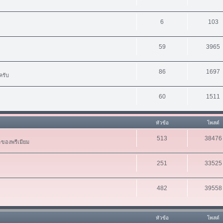
6
103
59
3965
86
1697
ครับ
60
1511
หัวข้อ
โพสต์
513
38476
ะของพรีเมียม
251
33525
482
39558
หัวข้อ
โพสต์