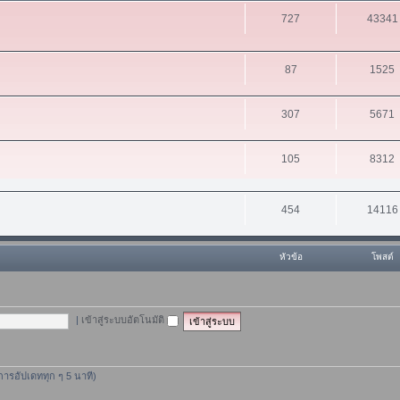
727
43341
87
1525
307
5671
105
8312
454
14116
หัวข้อ
โพสต์
|
เข้าสู่ระบบอัตโนมัติ
ีการอัปเดททุก ๆ 5 นาที)