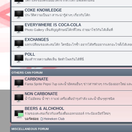
โค้ก และของพรีเมียมโค้กจากทั่วโลก อัพเดทกันที่นี่
COKE KNOWLEDGE
ประวัติความเป็นมา สาระน่ารู้ต่างๆ เกี่ยวกับโค้ก
EVERYWHERE IS COCA-COLA
Photo Gallery เห็นสัญญลักษณ์โค้กที่ไหน ถ่ายมาโชว์กันได้เต็มที่
EXCHANGES
แลกเปลี่ยนของสะสมโค้ก ใครมีอะไรซ้ำ อยากได้หรืออยากแลกอะไรตั้งได้เลย
POLL
ห้องสำรวจความคิดเห็น จัดทำโพลกันได้ที่นี่
OTHERS CAN FORUM
CARBONATE
Fanta Sprite Pepsi 7up และน้ำอัดลมอื่นๆ ข่าวสารต่างๆ กระป๋องออกใหม่ แล
NON CARBONATE
น้ำไม่อัดลม น้ำชา กาแฟ เครื่องดื่มบำรุงกำลัง และน้ำอื่นๆทุกชนิด
BEERS & ALCHOHOL
รวมของสะสมเกี่ยวกับเครื่องดื่มแอลกอฮอล์ กระป๋องเบียร์ใหม่ๆ
บอร์ดย่อย:
Heineken Club
MISCELLANEOUS FORUM