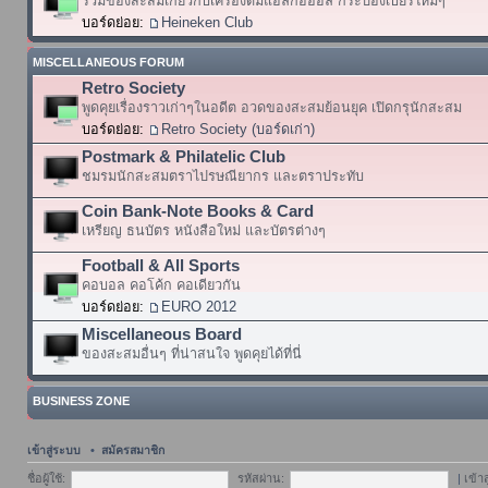
รวมของสะสมเกี่ยวกับเครื่องดื่มแอลกอฮอล์ กระป๋องเบียร์ใหม่ๆ
บอร์ดย่อย:
Heineken Club
MISCELLANEOUS FORUM
Retro Society
พูดคุยเรื่องราวเก่าๆในอดีต อวดของสะสมย้อนยุค เปิดกรุนักสะสม
บอร์ดย่อย:
Retro Society (บอร์ดเก่า)
Postmark & Philatelic Club
ชมรมนักสะสมตราไปรษณียากร และตราประทับ
Coin Bank-Note Books & Card
เหรียญ ธนบัตร หนังสือใหม่ และบัตรต่างๆ
Football & All Sports
คอบอล คอโค้ก คอเดียวกัน
บอร์ดย่อย:
EURO 2012
Miscellaneous Board
ของสะสมอื่นๆ ที่น่าสนใจ พูดคุยได้ที่นี่
BUSINESS ZONE
เข้าสู่ระบบ
•
สมัครสมาชิก
ชื่อผู้ใช้:
รหัสผ่าน:
|
เข้า