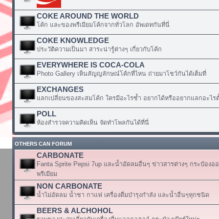
COKE AROUND THE WORLD
โค้ก และของพรีเมียมโค้กจากทั่วโลก อัพเดทกันที่นี่
COKE KNOWLEDGE
ประวัติความเป็นมา สาระน่ารู้ต่างๆ เกี่ยวกับโค้ก
EVERYWHERE IS COCA-COLA
Photo Gallery เห็นสัญญลักษณ์โค้กที่ไหน ถ่ายมาโชว์กันได้เต็มที่
EXCHANGES
แลกเปลี่ยนของสะสมโค้ก ใครมีอะไรซ้ำ อยากได้หรืออยากแลกอะไรตั้
POLL
ห้องสำรวจความคิดเห็น จัดทำโพลกันได้ที่นี่
OTHERS CAN FORUM
CARBONATE
Fanta Sprite Pepsi 7up และน้ำอัดลมอื่นๆ ข่าวสารต่างๆ กระป๋องอ
พรีเมียม
NON CARBONATE
น้ำไม่อัดลม น้ำชา กาแฟ เครื่องดื่มบำรุงกำลัง และน้ำอื่นๆทุกชนิด
BEERS & ALCHOHOL