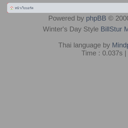
หน้าเว็บบอร์ด
Powered by
phpBB
© 2000
Winter's Day Style
BillStur 
Thai language by
Mind
Time : 0.037s |