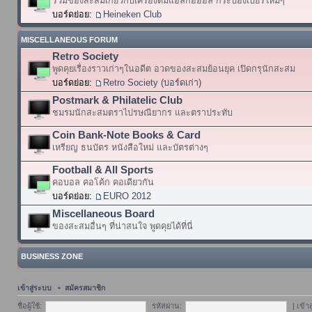
รวมของสะสมเกี่ยวกับเครื่องดื่มแอลกอฮอล์ กระป๋องเบียร์ใหม่ๆ
บอร์ดย่อย:
Heineken Club
MISCELLANEOUS FORUM
Retro Society
พูดคุยเรื่องราวเก่าๆในอดีต อวดของสะสมย้อนยุค เปิดกรุนักสะสม
บอร์ดย่อย:
Retro Society (บอร์ดเก่า)
Postmark & Philatelic Club
ชมรมนักสะสมตราไปรษณียากร และตราประทับ
Coin Bank-Note Books & Card
เหรียญ ธนบัตร หนังสือใหม่ และบัตรต่างๆ
Football & All Sports
คอบอล คอโค้ก คอเดียวกัน
บอร์ดย่อย:
EURO 2012
Miscellaneous Board
ของสะสมอื่นๆ ที่น่าสนใจ พูดคุยได้ที่นี่
BUSINESS ZONE
เข้าสู่ระบบ
•
สมัครสมาชิก
ชื่อผู้ใช้:
รหัสผ่าน:
|
เข้า