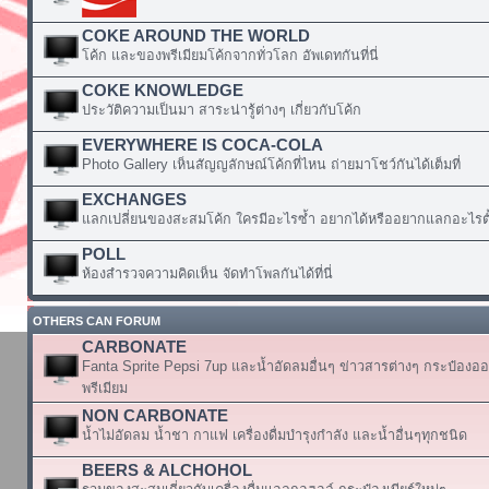
COKE AROUND THE WORLD
โค้ก และของพรีเมียมโค้กจากทั่วโลก อัพเดทกันที่นี่
COKE KNOWLEDGE
ประวัติความเป็นมา สาระน่ารู้ต่างๆ เกี่ยวกับโค้ก
EVERYWHERE IS COCA-COLA
Photo Gallery เห็นสัญญลักษณ์โค้กที่ไหน ถ่ายมาโชว์กันได้เต็มที่
EXCHANGES
แลกเปลี่ยนของสะสมโค้ก ใครมีอะไรซ้ำ อยากได้หรืออยากแลกอะไรตั้
POLL
ห้องสำรวจความคิดเห็น จัดทำโพลกันได้ที่นี่
OTHERS CAN FORUM
CARBONATE
Fanta Sprite Pepsi 7up และน้ำอัดลมอื่นๆ ข่าวสารต่างๆ กระป๋องอ
พรีเมียม
NON CARBONATE
น้ำไม่อัดลม น้ำชา กาแฟ เครื่องดื่มบำรุงกำลัง และน้ำอื่นๆทุกชนิด
BEERS & ALCHOHOL