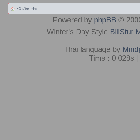
หน้าเว็บบอร์ด
Powered by
phpBB
© 2000
Winter's Day Style
BillStur 
Thai language by
Mind
Time : 0.028s |