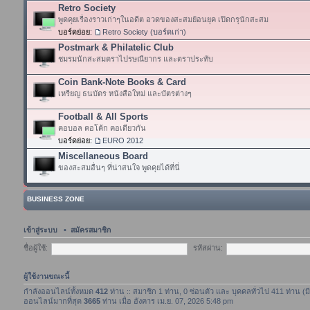
Retro Society
พูดคุยเรื่องราวเก่าๆในอดีต อวดของสะสมย้อนยุค เปิดกรุนักสะสม
บอร์ดย่อย:
Retro Society (บอร์ดเก่า)
Postmark & Philatelic Club
ชมรมนักสะสมตราไปรษณียากร และตราประทับ
Coin Bank-Note Books & Card
เหรียญ ธนบัตร หนังสือใหม่ และบัตรต่างๆ
Football & All Sports
คอบอล คอโค้ก คอเดียวกัน
บอร์ดย่อย:
EURO 2012
Miscellaneous Board
ของสะสมอื่นๆ ที่น่าสนใจ พูดคุยได้ที่นี่
BUSINESS ZONE
เข้าสู่ระบบ
•
สมัครสมาชิก
ชื่อผู้ใช้:
รหัสผ่าน:
ผู้ใช้งานขณะนี้
กำลังออนไลน์ทั้งหมด
412
ท่าน :: สมาชิก 1 ท่าน, 0 ซ่อนตัว และ บุคคลทั่วไป 411 ท่าน (ม
ออนไลน์มากที่สุด
3665
ท่าน เมื่อ อังคาร เม.ย. 07, 2026 5:48 pm