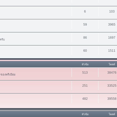
6
103
59
3965
86
1697
ครับ
60
1511
หัวข้อ
โพสต์
513
38476
ะของพรีเมียม
251
33525
482
39558
หัวข้อ
โพสต์