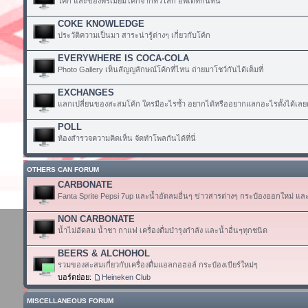
โค้ก และของพรีเมียมโค้กจากทั่วโลก อัพเดทกันที่นี่
COKE KNOWLEDGE
ประวัติความเป็นมา สาระน่ารู้ต่างๆ เกี่ยวกับโค้ก
EVERYWHERE IS COCA-COLA
Photo Gallery เห็นสัญญลักษณ์โค้กที่ไหน ถ่ายมาโชว์กันได้เต็มที่
EXCHANGES
แลกเปลี่ยนของสะสมโค้ก ใครมีอะไรซ้ำ อยากได้หรืออยากแลกอะไรตั้งได้เลย
POLL
ห้องสำรวจความคิดเห็น จัดทำโพลกันได้ที่นี่
OTHERS CAN FORUM
CARBONATE
Fanta Sprite Pepsi 7up และน้ำอัดลมอื่นๆ ข่าวสารต่างๆ กระป๋องออกใหม่ แล
NON CARBONATE
น้ำไม่อัดลม น้ำชา กาแฟ เครื่องดื่มบำรุงกำลัง และน้ำอื่นๆทุกชนิด
BEERS & ALCHOHOL
รวมของสะสมเกี่ยวกับเครื่องดื่มแอลกอฮอล์ กระป๋องเบียร์ใหม่ๆ
บอร์ดย่อย:
Heineken Club
MISCELLANEOUS FORUM