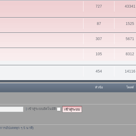
727
43341
87
1525
307
5671
105
8312
454
14116
หัวข้อ
โพสต์
|
เข้าสู่ระบบอัตโนมัติ
ีการอัปเดททุก ๆ 5 นาที)