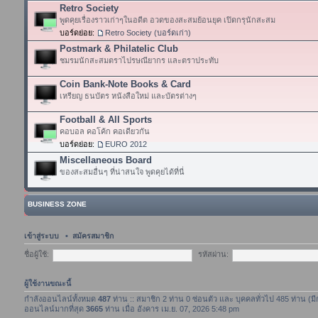
Retro Society
พูดคุยเรื่องราวเก่าๆในอดีต อวดของสะสมย้อนยุค เปิดกรุนักสะสม
บอร์ดย่อย:
Retro Society (บอร์ดเก่า)
Postmark & Philatelic Club
ชมรมนักสะสมตราไปรษณียากร และตราประทับ
Coin Bank-Note Books & Card
เหรียญ ธนบัตร หนังสือใหม่ และบัตรต่างๆ
Football & All Sports
คอบอล คอโค้ก คอเดียวกัน
บอร์ดย่อย:
EURO 2012
Miscellaneous Board
ของสะสมอื่นๆ ที่น่าสนใจ พูดคุยได้ที่นี่
BUSINESS ZONE
เข้าสู่ระบบ
•
สมัครสมาชิก
ชื่อผู้ใช้:
รหัสผ่าน:
ผู้ใช้งานขณะนี้
กำลังออนไลน์ทั้งหมด
487
ท่าน :: สมาชิก 2 ท่าน 0 ซ่อนตัว และ บุคคลทั่วไป 485 ท่าน (ม
ออนไลน์มากที่สุด
3665
ท่าน เมื่อ อังคาร เม.ย. 07, 2026 5:48 pm