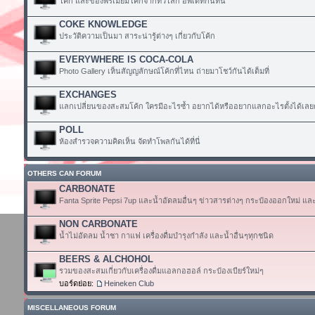
โค้ก และของพรีเมียมโค้กจากทั่วโลก อัพเดทกันที่นี่
COKE KNOWLEDGE
ประวัติความเป็นมา สาระน่ารู้ต่างๆ เกี่ยวกับโค้ก
EVERYWHERE IS COCA-COLA
Photo Gallery เห็นสัญญลักษณ์โค้กที่ไหน ถ่ายมาโชว์กันได้เต็มที่
EXCHANGES
แลกเปลี่ยนของสะสมโค้ก ใครมีอะไรซ้ำ อยากได้หรืออยากแลกอะไรตั้งได้เลย
POLL
ห้องสำรวจความคิดเห็น จัดทำโพลกันได้ที่นี่
OTHERS CAN FORUM
CARBONATE
Fanta Sprite Pepsi 7up และน้ำอัดลมอื่นๆ ข่าวสารต่างๆ กระป๋องออกใหม่ แล
NON CARBONATE
น้ำไม่อัดลม น้ำชา กาแฟ เครื่องดื่มบำรุงกำลัง และน้ำอื่นๆทุกชนิด
BEERS & ALCHOHOL
รวมของสะสมเกี่ยวกับเครื่องดื่มแอลกอฮอล์ กระป๋องเบียร์ใหม่ๆ
บอร์ดย่อย:
Heineken Club
MISCELLANEOUS FORUM