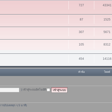
727
43341
87
1525
307
5671
105
8312
454
14116
หัวข้อ
โพสต์
|
เข้าสู่ระบบอัตโนมัติ
ีการอัปเดททุก ๆ 5 นาที)