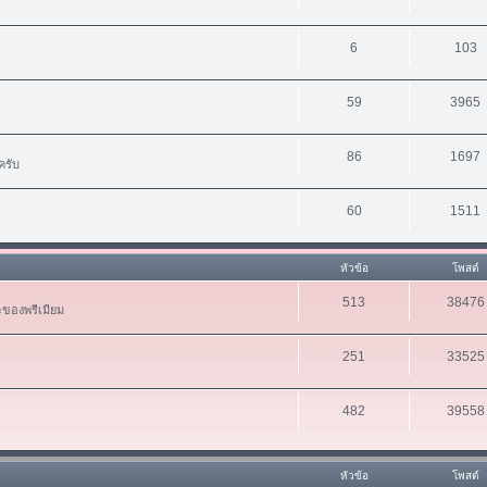
6
103
59
3965
86
1697
ครับ
60
1511
หัวข้อ
โพสต์
513
38476
ะของพรีเมียม
251
33525
482
39558
หัวข้อ
โพสต์