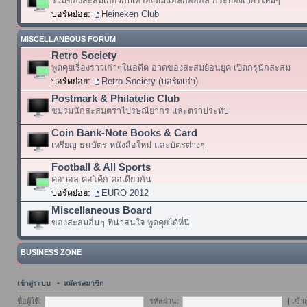
รวมของสะสมเกี่ยวกับเครื่องดื่มแอลกอฮอล์ กระป๋องเบียร์ใหม่ๆ
บอร์ดย่อย:
Heineken Club
MISCELLANEOUS FORUM
Retro Society
พูดคุยเรื่องราวเก่าๆในอดีต อวดของสะสมย้อนยุค เปิดกรุนักสะสม
บอร์ดย่อย:
Retro Society (บอร์ดเก่า)
Postmark & Philatelic Club
ชมรมนักสะสมตราไปรษณียากร และตราประทับ
Coin Bank-Note Books & Card
เหรียญ ธนบัตร หนังสือใหม่ และบัตรต่างๆ
Football & All Sports
คอบอล คอโค้ก คอเดียวกัน
บอร์ดย่อย:
EURO 2012
Miscellaneous Board
ของสะสมอื่นๆ ที่น่าสนใจ พูดคุยได้ที่นี่
BUSINESS ZONE
เข้าสู่ระบบ
•
สมัครสมาชิก
ชื่อผู้ใช้:
รหัสผ่าน:
|
เข้า