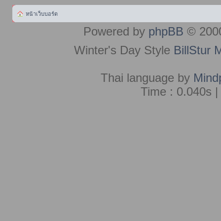
หน้าเว็บบอร์ด
Powered by
phpBB
© 2000
Winter's Day Style
BillStur 
Thai language by
Mind
Time : 0.040s |