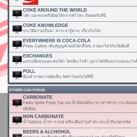
COKE AROUND THE WORLD
โค้ก และของพรีเมียมโค้กจากทั่วโลก อัพเดทกันที่นี่
COKE KNOWLEDGE
ประวัติความเป็นมา สาระน่ารู้ต่างๆ เกี่ยวกับโค้ก
EVERYWHERE IS COCA-COLA
Photo Gallery เห็นสัญญลักษณ์โค้กที่ไหน ถ่ายมาโชว์กันได้เต็มที่
EXCHANGES
แลกเปลี่ยนของสะสมโค้ก ใครมีอะไรซ้ำ อยากได้หรืออยากแลกอะไรตั้
POLL
ห้องสำรวจความคิดเห็น จัดทำโพลกันได้ที่นี่
OTHERS CAN FORUM
CARBONATE
Fanta Sprite Pepsi 7up และน้ำอัดลมอื่นๆ ข่าวสารต่างๆ กระป๋องอ
พรีเมียม
NON CARBONATE
น้ำไม่อัดลม น้ำชา กาแฟ เครื่องดื่มบำรุงกำลัง และน้ำอื่นๆทุกชนิด
BEERS & ALCHOHOL