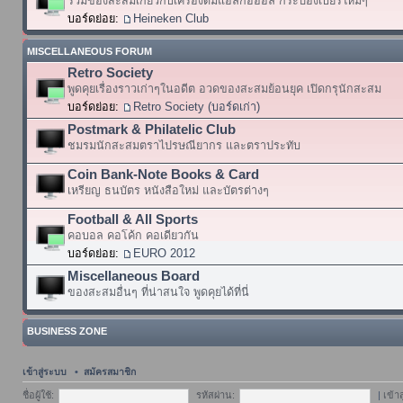
รวมของสะสมเกี่ยวกับเครื่องดื่มแอลกอฮอล์ กระป๋องเบียร์ใหม่ๆ
บอร์ดย่อย:
Heineken Club
MISCELLANEOUS FORUM
Retro Society
พูดคุยเรื่องราวเก่าๆในอดีต อวดของสะสมย้อนยุค เปิดกรุนักสะสม
บอร์ดย่อย:
Retro Society (บอร์ดเก่า)
Postmark & Philatelic Club
ชมรมนักสะสมตราไปรษณียากร และตราประทับ
Coin Bank-Note Books & Card
เหรียญ ธนบัตร หนังสือใหม่ และบัตรต่างๆ
Football & All Sports
คอบอล คอโค้ก คอเดียวกัน
บอร์ดย่อย:
EURO 2012
Miscellaneous Board
ของสะสมอื่นๆ ที่น่าสนใจ พูดคุยได้ที่นี่
BUSINESS ZONE
เข้าสู่ระบบ
•
สมัครสมาชิก
ชื่อผู้ใช้:
รหัสผ่าน:
|
เข้า