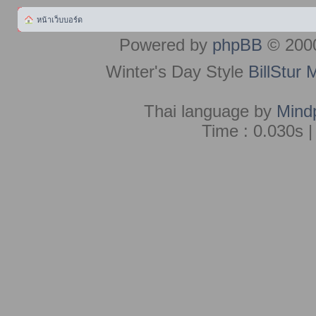
หน้าเว็บบอร์ด
Powered by
phpBB
© 2000
Winter's Day Style
BillStur 
Thai language by
Mind
Time : 0.030s |