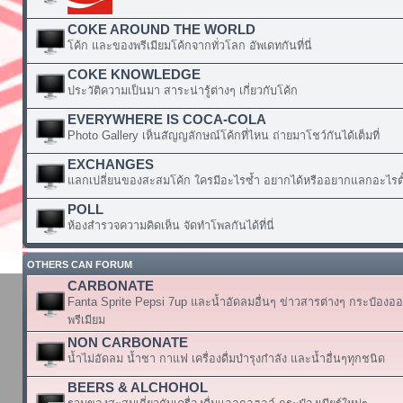
COKE AROUND THE WORLD
โค้ก และของพรีเมียมโค้กจากทั่วโลก อัพเดทกันที่นี่
COKE KNOWLEDGE
ประวัติความเป็นมา สาระน่ารู้ต่างๆ เกี่ยวกับโค้ก
EVERYWHERE IS COCA-COLA
Photo Gallery เห็นสัญญลักษณ์โค้กที่ไหน ถ่ายมาโชว์กันได้เต็มที่
EXCHANGES
แลกเปลี่ยนของสะสมโค้ก ใครมีอะไรซ้ำ อยากได้หรืออยากแลกอะไรตั้
POLL
ห้องสำรวจความคิดเห็น จัดทำโพลกันได้ที่นี่
OTHERS CAN FORUM
CARBONATE
Fanta Sprite Pepsi 7up และน้ำอัดลมอื่นๆ ข่าวสารต่างๆ กระป๋องอ
พรีเมียม
NON CARBONATE
น้ำไม่อัดลม น้ำชา กาแฟ เครื่องดื่มบำรุงกำลัง และน้ำอื่นๆทุกชนิด
BEERS & ALCHOHOL