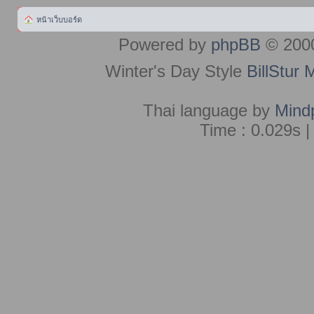
หน้าเว็บบอร์ด
Powered by
phpBB
© 2000
Winter's Day Style
BillStur 
Thai language by
Mind
Time : 0.029s |