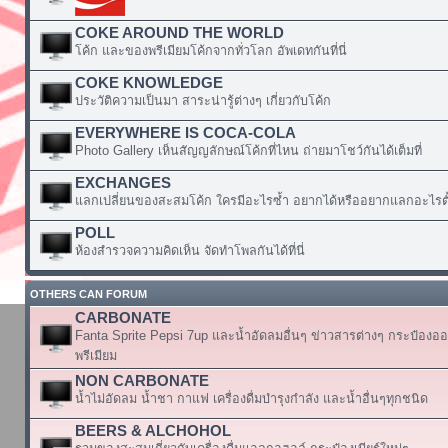
COKE AROUND THE WORLD
โค้ก และของพรีเมียมโค้กจากทั่วโลก อัพเดทกันที่นี่
COKE KNOWLEDGE
ประวัติความเป็นมา สาระน่ารู้ต่างๆ เกี่ยวกับโค้ก
EVERYWHERE IS COCA-COLA
Photo Gallery เห็นสัญญลักษณ์โค้กที่ไหน ถ่ายมาโชว์กันได้เต็มที่
EXCHANGES
แลกเปลี่ยนของสะสมโค้ก ใครมีอะไรซ้ำ อยากได้หรืออยากแลกอะไรตั้
POLL
ห้องสำรวจความคิดเห็น จัดทำโพลกันได้ที่นี่
OTHERS CAN FORUM
CARBONATE
Fanta Sprite Pepsi 7up และน้ำอัดลมอื่นๆ ข่าวสารต่างๆ กระป๋องอ
พรีเมียม
NON CARBONATE
น้ำไม่อัดลม น้ำชา กาแฟ เครื่องดื่มบำรุงกำลัง และน้ำอื่นๆทุกชนิด
BEERS & ALCHOHOL