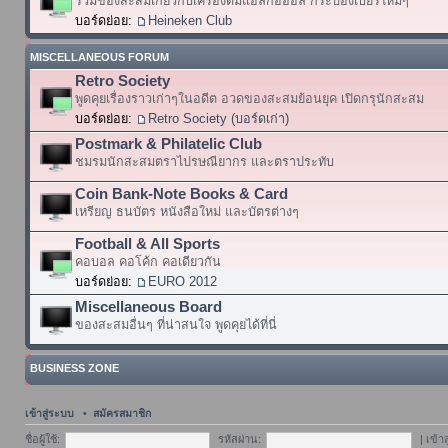
รวมของสะสมเกี่ยวกับเครื่องดื่มแอลกอฮอล์ กระป๋องเบียร์ใหม่ๆ
บอร์ดย่อย:
Heineken Club
MISCELLANEOUS FORUM
Retro Society
พูดคุยเรื่องราวเก่าๆในอดีต อวดของสะสมย้อนยุค เปิดกรุนักสะสม
บอร์ดย่อย:
Retro Society (บอร์ดเก่า)
Postmark & Philatelic Club
ชมรมนักสะสมตราไปรษณียากร และตราประทับ
Coin Bank-Note Books & Card
เหรียญ ธนบัตร หนังสือใหม่ และบัตรต่างๆ
Football & All Sports
คอบอล คอโค้ก คอเดียวกัน
บอร์ดย่อย:
EURO 2012
Miscellaneous Board
ของสะสมอื่นๆ ที่น่าสนใจ พูดคุยได้ที่นี่
BUSINESS ZONE
เข้าสู่ระบบ
•
สมัครสมาชิก
ชื่อผู้ใช้:
รหัสผ่าน:
|
เข้า