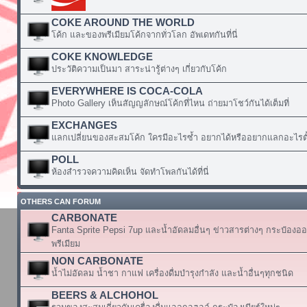
COKE AROUND THE WORLD
โค้ก และของพรีเมียมโค้กจากทั่วโลก อัพเดทกันที่นี่
COKE KNOWLEDGE
ประวัติความเป็นมา สาระน่ารู้ต่างๆ เกี่ยวกับโค้ก
EVERYWHERE IS COCA-COLA
Photo Gallery เห็นสัญญลักษณ์โค้กที่ไหน ถ่ายมาโชว์กันได้เต็มที่
EXCHANGES
แลกเปลี่ยนของสะสมโค้ก ใครมีอะไรซ้ำ อยากได้หรืออยากแลกอะไรตั้
POLL
ห้องสำรวจความคิดเห็น จัดทำโพลกันได้ที่นี่
OTHERS CAN FORUM
CARBONATE
Fanta Sprite Pepsi 7up และน้ำอัดลมอื่นๆ ข่าวสารต่างๆ กระป๋องอ
พรีเมียม
NON CARBONATE
น้ำไม่อัดลม น้ำชา กาแฟ เครื่องดื่มบำรุงกำลัง และน้ำอื่นๆทุกชนิด
BEERS & ALCHOHOL