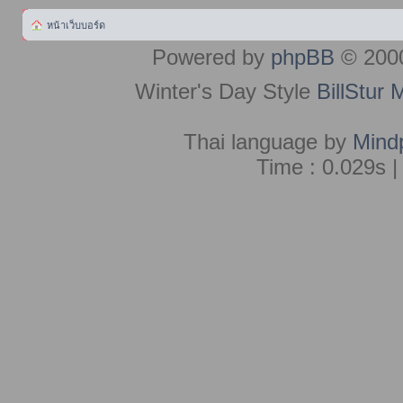
หน้าเว็บบอร์ด
Powered by
phpBB
© 2000
Winter's Day Style
BillStur 
Thai language by
Mind
Time : 0.029s |