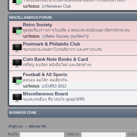
รวมของสะสมเกี่ยวกับเครื่องดื่มแอลกอฮอล์ กระป๋องเบียร์ใหม่ๆ
บอร์ดย่อย:
Heineken Club
MISCELLANEOUS FORUM
Retro Society
พูดคุยเรื่องราวเก่าๆในอดีต อวดของสะสมย้อนยุค เปิดกรุนักสะสม
บอร์ดย่อย:
Retro Society (บอร์ดเก่า)
Postmark & Philatelic Club
ชมรมนักสะสมตราไปรษณียากร และตราประทับ
Coin Bank-Note Books & Card
เหรียญ ธนบัตร หนังสือใหม่ และบัตรต่างๆ
Football & All Sports
คอบอล คอโค้ก คอเดียวกัน
บอร์ดย่อย:
EURO 2012
Miscellaneous Board
ของสะสมอื่นๆ ที่น่าสนใจ พูดคุยได้ที่นี่
BUSINESS ZONE
เข้าสู่ระบบ
•
สมัครสมาชิก
ชื่อผู้ใช้:
รหัสผ่าน:
|
เข้า