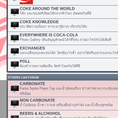
COKE AROUND THE WORLD
โค้ก และของพรีเมียมโค้กจากทั่วโลก อัพเดทกันที่นี่
COKE KNOWLEDGE
ประวัติความเป็นมา สาระน่ารู้ต่างๆ เกี่ยวกับโค้ก
EVERYWHERE IS COCA-COLA
Photo Gallery เห็นสัญญลักษณ์โค้กที่ไหน ถ่ายมาโชว์กันได้เต็มที่
EXCHANGES
แลกเปลี่ยนของสะสมโค้ก ใครมีอะไรซ้ำ อยากได้หรืออยากแลกอะไรตั้
POLL
ห้องสำรวจความคิดเห็น จัดทำโพลกันได้ที่นี่
OTHERS CAN FORUM
CARBONATE
Fanta Sprite Pepsi 7up และน้ำอัดลมอื่นๆ ข่าวสารต่างๆ กระป๋องอ
พรีเมียม
NON CARBONATE
น้ำไม่อัดลม น้ำชา กาแฟ เครื่องดื่มบำรุงกำลัง และน้ำอื่นๆทุกชนิด
BEERS & ALCHOHOL