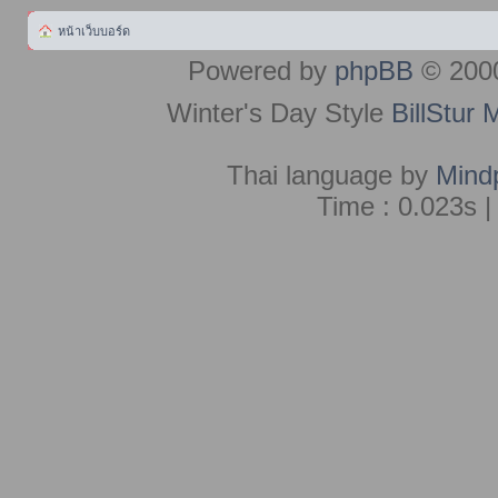
หน้าเว็บบอร์ด
Powered by
phpBB
© 2000
Winter's Day Style
BillStur 
Thai language by
Mind
Time : 0.023s |