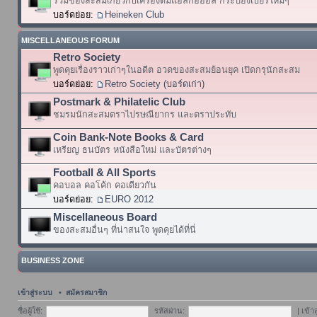
รวมของสะสมเกี่ยวกับเครื่องดื่มแอลกอฮอล์ กระป๋องเบียร์ใหม่ๆ
บอร์ดย่อย:
Heineken Club
MISCELLANEOUS FORUM
Retro Society
พูดคุยเรื่องราวเก่าๆในอดีต อวดของสะสมย้อนยุค เปิดกรุนักสะสม
บอร์ดย่อย:
Retro Society (บอร์ดเก่า)
Postmark & Philatelic Club
ชมรมนักสะสมตราไปรษณียากร และตราประทับ
Coin Bank-Note Books & Card
เหรียญ ธนบัตร หนังสือใหม่ และบัตรต่างๆ
Football & All Sports
คอบอล คอโค้ก คอเดียวกัน
บอร์ดย่อย:
EURO 2012
Miscellaneous Board
ของสะสมอื่นๆ ที่น่าสนใจ พูดคุยได้ที่นี่
BUSINESS ZONE
เข้าสู่ระบบ
•
สมัครสมาชิก
ชื่อผู้ใช้:
รหัสผ่าน:
|
เข้า