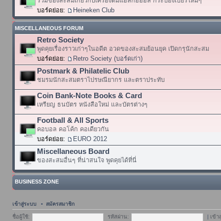
รวมของสะสมเกี่ยวกับเครื่องดื่มแอลกอฮอล์ กระป๋องเบียร์ใหม่ๆ
บอร์ดย่อย:
Heineken Club
MISCELLANEOUS FORUM
Retro Society
พูดคุยเรื่องราวเก่าๆในอดีต อวดของสะสมย้อนยุค เปิดกรุนักสะสม
บอร์ดย่อย:
Retro Society (บอร์ดเก่า)
Postmark & Philatelic Club
ชมรมนักสะสมตราไปรษณียากร และตราประทับ
Coin Bank-Note Books & Card
เหรียญ ธนบัตร หนังสือใหม่ และบัตรต่างๆ
Football & All Sports
คอบอล คอโค้ก คอเดียวกัน
บอร์ดย่อย:
EURO 2012
Miscellaneous Board
ของสะสมอื่นๆ ที่น่าสนใจ พูดคุยได้ที่นี่
BUSINESS ZONE
เข้าสู่ระบบ
•
สมัครสมาชิก
ชื่อผู้ใช้:
รหัสผ่าน:
|
เข้า