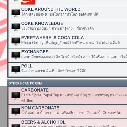
COKE AROUND THE WORLD
โค้ก และของพรีเมียมโค้กจากทั่วโลก อัพเดทกันที่นี่
COKE KNOWLEDGE
ประวัติความเป็นมา สาระน่ารู้ต่างๆ เกี่ยวกับโค้ก
EVERYWHERE IS COCA-COLA
Photo Gallery เห็นสัญญลักษณ์โค้กที่ไหน ถ่ายมาโชว์กันได้เต็มที่
EXCHANGES
แลกเปลี่ยนของสะสมโค้ก ใครมีอะไรซ้ำ อยากได้หรืออยากแลกอะไรตั้
POLL
ห้องสำรวจความคิดเห็น จัดทำโพลกันได้ที่นี่
OTHERS CAN FORUM
CARBONATE
Fanta Sprite Pepsi 7up และน้ำอัดลมอื่นๆ ข่าวสารต่างๆ กระป๋องอ
พรีเมียม
NON CARBONATE
น้ำไม่อัดลม น้ำชา กาแฟ เครื่องดื่มบำรุงกำลัง และน้ำอื่นๆทุกชนิด
BEERS & ALCHOHOL