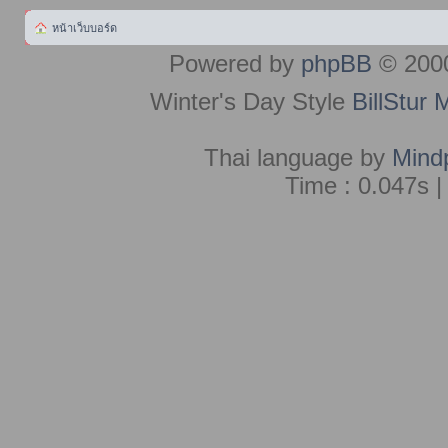
หน้าเว็บบอร์ด
Powered by
phpBB
© 2000
Winter's Day Style
BillStur 
Thai language by
Mind
Time : 0.047s |