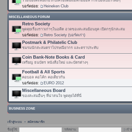
รวมของสะสมเกี่ยวกับเครื่องดื่มแอลกอฮอล์ กระป๋องเบียร์ใหม่ๆ
บอร์ดย่อย:
Heineken Club
MISCELLANEOUS FORUM
Retro Society
พูดคุยเรื่องราวเก่าๆในอดีต อวดของสะสมย้อนยุค เปิดกรุนักสะสม
บอร์ดย่อย:
Retro Society (บอร์ดเก่า)
Postmark & Philatelic Club
ชมรมนักสะสมตราไปรษณียากร และตราประทับ
Coin Bank-Note Books & Card
เหรียญ ธนบัตร หนังสือใหม่ และบัตรต่างๆ
Football & All Sports
คอบอล คอโค้ก คอเดียวกัน
บอร์ดย่อย:
EURO 2012
Miscellaneous Board
ของสะสมอื่นๆ ที่น่าสนใจ พูดคุยได้ที่นี่
BUSINESS ZONE
เข้าสู่ระบบ
•
สมัครสมาชิก
ชื่อผู้ใช้:
รหัสผ่าน:
|
เข้า