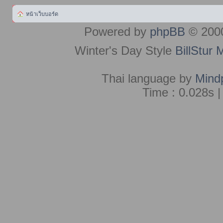
หน้าเว็บบอร์ด
Powered by
phpBB
© 2000
Winter's Day Style
BillStur 
Thai language by
Mind
Time : 0.028s |