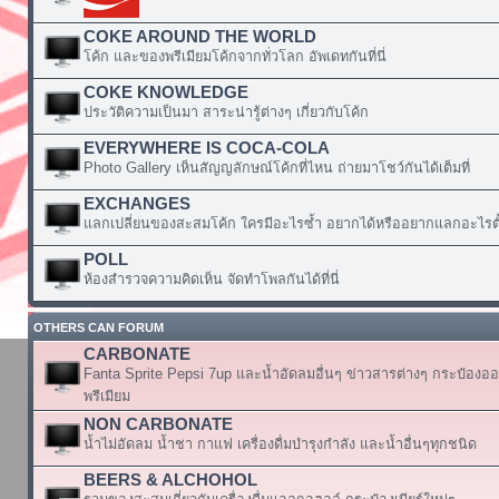
COKE AROUND THE WORLD
โค้ก และของพรีเมียมโค้กจากทั่วโลก อัพเดทกันที่นี่
COKE KNOWLEDGE
ประวัติความเป็นมา สาระน่ารู้ต่างๆ เกี่ยวกับโค้ก
EVERYWHERE IS COCA-COLA
Photo Gallery เห็นสัญญลักษณ์โค้กที่ไหน ถ่ายมาโชว์กันได้เต็มที่
EXCHANGES
แลกเปลี่ยนของสะสมโค้ก ใครมีอะไรซ้ำ อยากได้หรืออยากแลกอะไรตั้
POLL
ห้องสำรวจความคิดเห็น จัดทำโพลกันได้ที่นี่
OTHERS CAN FORUM
CARBONATE
Fanta Sprite Pepsi 7up และน้ำอัดลมอื่นๆ ข่าวสารต่างๆ กระป๋องอ
พรีเมียม
NON CARBONATE
น้ำไม่อัดลม น้ำชา กาแฟ เครื่องดื่มบำรุงกำลัง และน้ำอื่นๆทุกชนิด
BEERS & ALCHOHOL