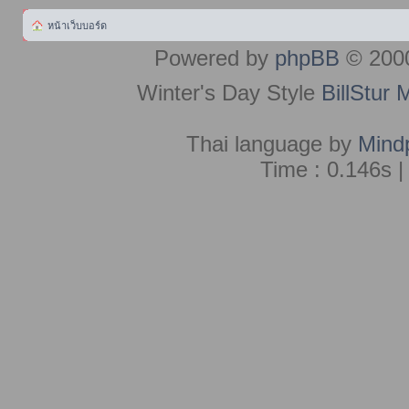
หน้าเว็บบอร์ด
Powered by
phpBB
© 2000
Winter's Day Style
BillStur 
Thai language by
Mind
Time : 0.146s |