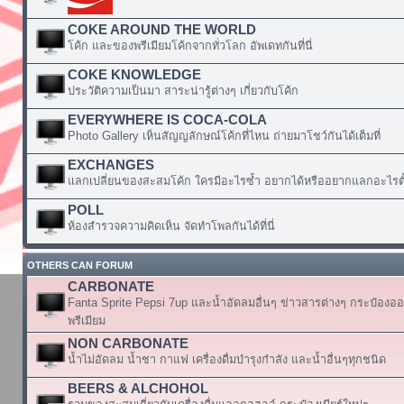
COKE AROUND THE WORLD
โค้ก และของพรีเมียมโค้กจากทั่วโลก อัพเดทกันที่นี่
COKE KNOWLEDGE
ประวัติความเป็นมา สาระน่ารู้ต่างๆ เกี่ยวกับโค้ก
EVERYWHERE IS COCA-COLA
Photo Gallery เห็นสัญญลักษณ์โค้กที่ไหน ถ่ายมาโชว์กันได้เต็มที่
EXCHANGES
แลกเปลี่ยนของสะสมโค้ก ใครมีอะไรซ้ำ อยากได้หรืออยากแลกอะไรตั้
POLL
ห้องสำรวจความคิดเห็น จัดทำโพลกันได้ที่นี่
OTHERS CAN FORUM
CARBONATE
Fanta Sprite Pepsi 7up และน้ำอัดลมอื่นๆ ข่าวสารต่างๆ กระป๋องอ
พรีเมียม
NON CARBONATE
น้ำไม่อัดลม น้ำชา กาแฟ เครื่องดื่มบำรุงกำลัง และน้ำอื่นๆทุกชนิด
BEERS & ALCHOHOL