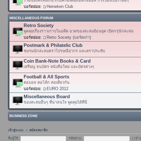
รวมของสะสมเกี่ยวกับเครื่องดื่มแอลกอฮอล์ กระป๋องเบียร์ใหม่ๆ
บอร์ดย่อย:
Heineken Club
MISCELLANEOUS FORUM
Retro Society
พูดคุยเรื่องราวเก่าๆในอดีต อวดของสะสมย้อนยุค เปิดกรุนักสะสม
บอร์ดย่อย:
Retro Society (บอร์ดเก่า)
Postmark & Philatelic Club
ชมรมนักสะสมตราไปรษณียากร และตราประทับ
Coin Bank-Note Books & Card
เหรียญ ธนบัตร หนังสือใหม่ และบัตรต่างๆ
Football & All Sports
คอบอล คอโค้ก คอเดียวกัน
บอร์ดย่อย:
EURO 2012
Miscellaneous Board
ของสะสมอื่นๆ ที่น่าสนใจ พูดคุยได้ที่นี่
BUSINESS ZONE
เข้าสู่ระบบ
•
สมัครสมาชิก
ชื่อผู้ใช้:
รหัสผ่าน:
|
เข้า