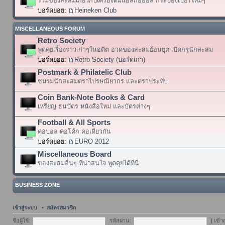
รวมของสะสมเกี่ยวกับเครื่องดื่มแอลกอฮอล์ กระป๋องเบียร์ใหม่ๆ
บอร์ดย่อย:
Heineken Club
MISCELLANEOUS FORUM
Retro Society
พูดคุยเรื่องราวเก่าๆในอดีต อวดของสะสมย้อนยุค เปิดกรุนักสะสม
บอร์ดย่อย:
Retro Society (บอร์ดเก่า)
Postmark & Philatelic Club
ชมรมนักสะสมตราไปรษณียากร และตราประทับ
Coin Bank-Note Books & Card
เหรียญ ธนบัตร หนังสือใหม่ และบัตรต่างๆ
Football & All Sports
คอบอล คอโค้ก คอเดียวกัน
บอร์ดย่อย:
EURO 2012
Miscellaneous Board
ของสะสมอื่นๆ ที่น่าสนใจ พูดคุยได้ที่นี่
BUSINESS ZONE
เข้าสู่ระบบ
•
สมัครสมาชิก
ชื่อผู้ใช้:
รหัสผ่าน:
|
เข้า