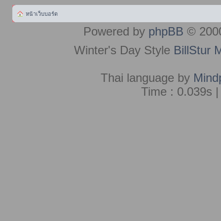
หน้าเว็บบอร์ด
Powered by
phpBB
© 2000
Winter's Day Style
BillStur 
Thai language by
Mind
Time : 0.039s |