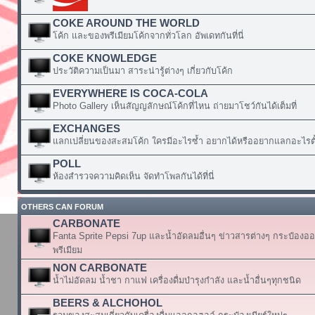
COKE AROUND THE WORLD
โค้ก และของพรีเมียมโค้กจากทั่วโลก อัพเดทกันที่นี่
COKE KNOWLEDGE
ประวัติความเป็นมา สาระน่ารู้ต่างๆ เกี่ยวกับโค้ก
EVERYWHERE IS COCA-COLA
Photo Gallery เห็นสัญญลักษณ์โค้กที่ไหน ถ่ายมาโชว์กันได้เต็มที่
EXCHANGES
แลกเปลี่ยนของสะสมโค้ก ใครมีอะไรซ้ำ อยากได้หรืออยากแลกอะไรตั้
POLL
ห้องสำรวจความคิดเห็น จัดทำโพลกันได้ที่นี่
OTHERS CAN FORUM
CARBONATE
Fanta Sprite Pepsi 7up และน้ำอัดลมอื่นๆ ข่าวสารต่างๆ กระป๋องอ
พรีเมียม
NON CARBONATE
น้ำไม่อัดลม น้ำชา กาแฟ เครื่องดื่มบำรุงกำลัง และน้ำอื่นๆทุกชนิด
BEERS & ALCHOHOL