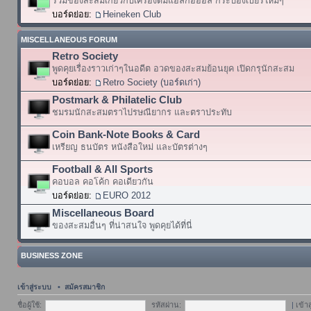
รวมของสะสมเกี่ยวกับเครื่องดื่มแอลกอฮอล์ กระป๋องเบียร์ใหม่ๆ
บอร์ดย่อย:
Heineken Club
MISCELLANEOUS FORUM
Retro Society
พูดคุยเรื่องราวเก่าๆในอดีต อวดของสะสมย้อนยุค เปิดกรุนักสะสม
บอร์ดย่อย:
Retro Society (บอร์ดเก่า)
Postmark & Philatelic Club
ชมรมนักสะสมตราไปรษณียากร และตราประทับ
Coin Bank-Note Books & Card
เหรียญ ธนบัตร หนังสือใหม่ และบัตรต่างๆ
Football & All Sports
คอบอล คอโค้ก คอเดียวกัน
บอร์ดย่อย:
EURO 2012
Miscellaneous Board
ของสะสมอื่นๆ ที่น่าสนใจ พูดคุยได้ที่นี่
BUSINESS ZONE
เข้าสู่ระบบ
•
สมัครสมาชิก
ชื่อผู้ใช้:
รหัสผ่าน:
|
เข้า