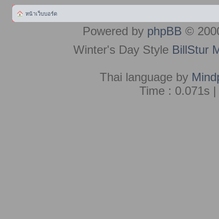
หน้าเว็บบอร์ด
Powered by
phpBB
© 2000
Winter's Day Style
BillStur 
Thai language by
Mind
Time : 0.071s |