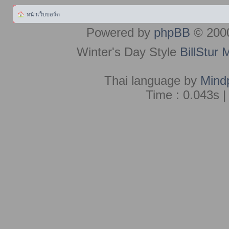
หน้าเว็บบอร์ด
Powered by
phpBB
© 2000
Winter's Day Style
BillStur 
Thai language by
Mind
Time : 0.043s |