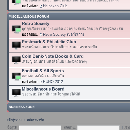
รวมของสะสมเกี่ยวกับเครื่องดื่มแอลกอฮอล์ กระป๋องเบียร์ใหม่ๆ
บอร์ดย่อย:
Heineken Club
MISCELLANEOUS FORUM
Retro Society
พูดคุยเรื่องราวเก่าๆในอดีต อวดของสะสมย้อนยุค เปิดกรุนักสะสม
บอร์ดย่อย:
Retro Society (บอร์ดเก่า)
Postmark & Philatelic Club
ชมรมนักสะสมตราไปรษณียากร และตราประทับ
Coin Bank-Note Books & Card
เหรียญ ธนบัตร หนังสือใหม่ และบัตรต่างๆ
Football & All Sports
คอบอล คอโค้ก คอเดียวกัน
บอร์ดย่อย:
EURO 2012
Miscellaneous Board
ของสะสมอื่นๆ ที่น่าสนใจ พูดคุยได้ที่นี่
BUSINESS ZONE
เข้าสู่ระบบ
•
สมัครสมาชิก
ชื่อผู้ใช้:
รหัสผ่าน:
|
เข้า