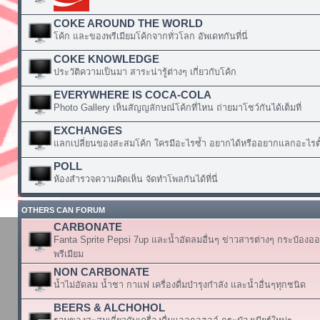
COKE AROUND THE WORLD
โค้ก และของพรีเมียมโค้กจากทั่วโลก อัพเดทกันที่นี่
COKE KNOWLEDGE
ประวัติความเป็นมา สาระน่ารู้ต่างๆ เกี่ยวกับโค้ก
EVERYWHERE IS COCA-COLA
Photo Gallery เห็นสัญญลักษณ์โค้กที่ไหน ถ่ายมาโชว์กันได้เต็มที่
EXCHANGES
แลกเปลี่ยนของสะสมโค้ก ใครมีอะไรซ้ำ อยากได้หรืออยากแลกอะไรตั้
POLL
ห้องสำรวจความคิดเห็น จัดทำโพลกันได้ที่นี่
OTHERS CAN FORUM
CARBONATE
Fanta Sprite Pepsi 7up และน้ำอัดลมอื่นๆ ข่าวสารต่างๆ กระป๋องอ
พรีเมียม
NON CARBONATE
น้ำไม่อัดลม น้ำชา กาแฟ เครื่องดื่มบำรุงกำลัง และน้ำอื่นๆทุกชนิด
BEERS & ALCHOHOL