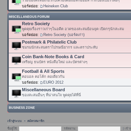
รวมของสะสมเกี่ยวกับเครื่องดื่มแอลกอฮอล์ กระป๋องเบียร์ใหม่ๆ
บอร์ดย่อย:
Heineken Club
MISCELLANEOUS FORUM
Retro Society
พูดคุยเรื่องราวเก่าๆในอดีต อวดของสะสมย้อนยุค เปิดกรุนักสะสม
บอร์ดย่อย:
Retro Society (บอร์ดเก่า)
Postmark & Philatelic Club
ชมรมนักสะสมตราไปรษณียากร และตราประทับ
Coin Bank-Note Books & Card
เหรียญ ธนบัตร หนังสือใหม่ และบัตรต่างๆ
Football & All Sports
คอบอล คอโค้ก คอเดียวกัน
บอร์ดย่อย:
EURO 2012
Miscellaneous Board
ของสะสมอื่นๆ ที่น่าสนใจ พูดคุยได้ที่นี่
BUSINESS ZONE
เข้าสู่ระบบ
•
สมัครสมาชิก
ชื่อผู้ใช้:
รหัสผ่าน:
|
เข้า