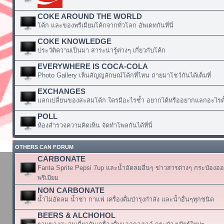
COKE AROUND THE WORLD
โค้ก และของพรีเมียมโค้กจากทั่วโลก อัพเดทกันที่นี่
COKE KNOWLEDGE
ประวัติความเป็นมา สาระน่ารู้ต่างๆ เกี่ยวกับโค้ก
EVERYWHERE IS COCA-COLA
Photo Gallery เห็นสัญญลักษณ์โค้กที่ไหน ถ่ายมาโชว์กันได้เต็มที่
EXCHANGES
แลกเปลี่ยนของสะสมโค้ก ใครมีอะไรซ้ำ อยากได้หรืออยากแลกอะไรตั้
POLL
ห้องสำรวจความคิดเห็น จัดทำโพลกันได้ที่นี่
OTHERS CAN FORUM
CARBONATE
Fanta Sprite Pepsi 7up และน้ำอัดลมอื่นๆ ข่าวสารต่างๆ กระป๋องอ
พรีเมียม
NON CARBONATE
น้ำไม่อัดลม น้ำชา กาแฟ เครื่องดื่มบำรุงกำลัง และน้ำอื่นๆทุกชนิด
BEERS & ALCHOHOL