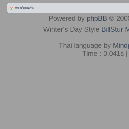
หน้าเว็บบอร์ด
Powered by
phpBB
© 2000
Winter's Day Style
BillStur 
Thai language by
Mind
Time : 0.041s |