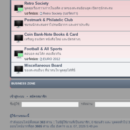
Retro Society
พูดคุยเรื่องราวเก่าๆในอดีต อวดของสะสมย้อนยุค เปิดกรุนักสะสม
บอร์ดย่อย:
Retro Society (บอร์ดเก่า)
Postmark & Philatelic Club
ชมรมนักสะสมตราไปรษณียากร และตราประทับ
Coin Bank-Note Books & Card
เหรียญ ธนบัตร หนังสือใหม่ และบัตรต่างๆ
Football & All Sports
คอบอล คอโค้ก คอเดียวกัน
บอร์ดย่อย:
EURO 2012
Miscellaneous Board
ของสะสมอื่นๆ ที่น่าสนใจ พูดคุยได้ที่นี่
BUSINESS ZONE
เข้าสู่ระบบ
•
สมัครสมาชิก
ชื่อผู้ใช้:
รหัสผ่าน:
ผู้ใช้งานขณะนี้
กำลังออนไลน์ทั้งหมด
363
ท่าน :: ไม่มีผู้ใช้งานที่เป็นสมาชิก, 0 ซ่อนตัว และ บุคคลทั่วไป
ออนไลน์มากที่สุด
3665
ท่าน เมื่อ อังคาร เม.ย. 07, 2026 5:48 pm