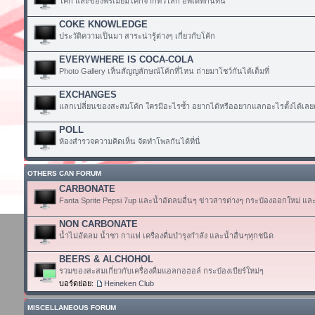
โค้ก และของพรีเมียมโค้กจากทั่วโลก อัพเดทกันที่นี่
COKE KNOWLEDGE
ประวัติความเป็นมา สาระน่ารู้ต่างๆ เกี่ยวกับโค้ก
EVERYWHERE IS COCA-COLA
Photo Gallery เห็นสัญญลักษณ์โค้กที่ไหน ถ่ายมาโชว์กันได้เต็มที่
EXCHANGES
แลกเปลี่ยนของสะสมโค้ก ใครมีอะไรซ้ำ อยากได้หรืออยากแลกอะไรตั้งได้เลย
POLL
ห้องสำรวจความคิดเห็น จัดทำโพลกันได้ที่นี่
OTHERS CAN FORUM
CARBONATE
Fanta Sprite Pepsi 7up และน้ำอัดลมอื่นๆ ข่าวสารต่างๆ กระป๋องออกใหม่ แล
NON CARBONATE
น้ำไม่อัดลม น้ำชา กาแฟ เครื่องดื่มบำรุงกำลัง และน้ำอื่นๆทุกชนิด
BEERS & ALCHOHOL
รวมของสะสมเกี่ยวกับเครื่องดื่มแอลกอฮอล์ กระป๋องเบียร์ใหม่ๆ
บอร์ดย่อย:
Heineken Club
MISCELLANEOUS FORUM