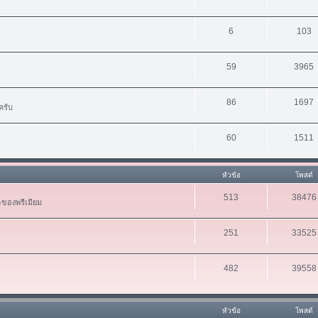
6
103
59
3965
86
1697
ครับ
60
1511
หัวข้อ
โพสต์
513
38476
ะของพรีเมียม
251
33525
482
39558
หัวข้อ
โพสต์