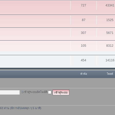
727
43341
87
1525
307
5671
105
8312
454
14116
หัวข้อ
โพสต์
|
เข้าสู่ระบบอัตโนมัติ
 363 ท่าน (มีการอัปเดททุก ๆ 5 นาที)