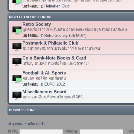
รวมของสะสมเกี่ยวกับเครื่องดื่มแอลกอฮอล์ กระป๋องเบียร์ใหม่ๆ
บอร์ดย่อย:
Heineken Club
MISCELLANEOUS FORUM
Retro Society
พูดคุยเรื่องราวเก่าๆในอดีต อวดของสะสมย้อนยุค เปิดกรุนักสะสม
บอร์ดย่อย:
Retro Society (บอร์ดเก่า)
Postmark & Philatelic Club
ชมรมนักสะสมตราไปรษณียากร และตราประทับ
Coin Bank-Note Books & Card
เหรียญ ธนบัตร หนังสือใหม่ และบัตรต่างๆ
Football & All Sports
คอบอล คอโค้ก คอเดียวกัน
บอร์ดย่อย:
EURO 2012
Miscellaneous Board
ของสะสมอื่นๆ ที่น่าสนใจ พูดคุยได้ที่นี่
BUSINESS ZONE
เข้าสู่ระบบ
•
สมัครสมาชิก
ชื่อผู้ใช้:
รหัสผ่าน:
|
เข้า