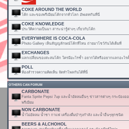
COKE AROUND THE WORLD
โค้ก และของพรีเมียมโค้กจากทั่วโลก อัพเดทกันที่นี่
COKE KNOWLEDGE
ประวัติความเป็นมา สาระน่ารู้ต่างๆ เกี่ยวกับโค้ก
EVERYWHERE IS COCA-COLA
Photo Gallery เห็นสัญญลักษณ์โค้กที่ไหน ถ่ายมาโชว์กันได้เต็มที่
EXCHANGES
แลกเปลี่ยนของสะสมโค้ก ใครมีอะไรซ้ำ อยากได้หรืออยากแลกอะไรตั้
POLL
ห้องสำรวจความคิดเห็น จัดทำโพลกันได้ที่นี่
OTHERS CAN FORUM
CARBONATE
Fanta Sprite Pepsi 7up และน้ำอัดลมอื่นๆ ข่าวสารต่างๆ กระป๋องอ
พรีเมียม
NON CARBONATE
น้ำไม่อัดลม น้ำชา กาแฟ เครื่องดื่มบำรุงกำลัง และน้ำอื่นๆทุกชนิด
BEERS & ALCHOHOL