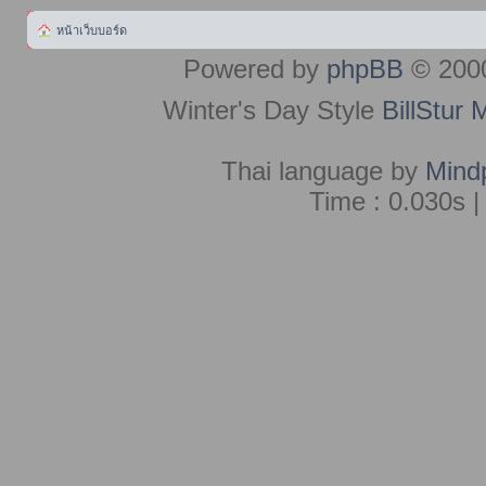
หน้าเว็บบอร์ด
Powered by
phpBB
© 2000
Winter's Day Style
BillStur 
Thai language by
Mind
Time : 0.030s |