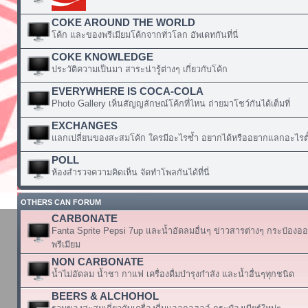
COKE AROUND THE WORLD
โค้ก และของพรีเมียมโค้กจากทั่วโลก อัพเดทกันที่นี่
COKE KNOWLEDGE
ประวัติความเป็นมา สาระน่ารู้ต่างๆ เกี่ยวกับโค้ก
EVERYWHERE IS COCA-COLA
Photo Gallery เห็นสัญญลักษณ์โค้กที่ไหน ถ่ายมาโชว์กันได้เต็มที่
EXCHANGES
แลกเปลี่ยนของสะสมโค้ก ใครมีอะไรซ้ำ อยากได้หรืออยากแลกอะไรตั้
POLL
ห้องสำรวจความคิดเห็น จัดทำโพลกันได้ที่นี่
OTHERS CAN FORUM
CARBONATE
Fanta Sprite Pepsi 7up และน้ำอัดลมอื่นๆ ข่าวสารต่างๆ กระป๋องอ
พรีเมียม
NON CARBONATE
น้ำไม่อัดลม น้ำชา กาแฟ เครื่องดื่มบำรุงกำลัง และน้ำอื่นๆทุกชนิด
BEERS & ALCHOHOL