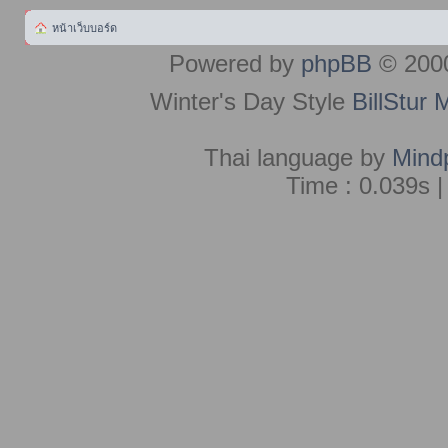
หน้าเว็บบอร์ด
Powered by
phpBB
© 2000
Winter's Day Style
BillStur 
Thai language by
Mind
Time : 0.039s |