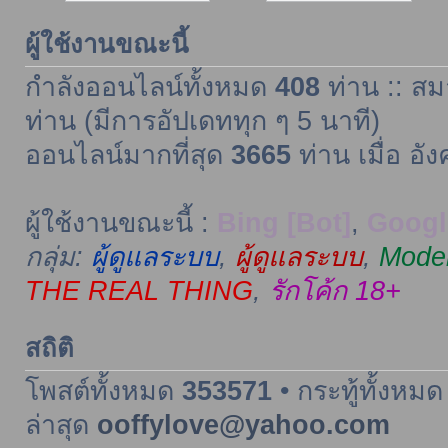
ผู้ใช้งานขณะนี้
กำลังออนไลน์ทั้งหมด
408
ท่าน :: สม
ท่าน (มีการอัปเดททุก ๆ 5 นาที)
ออนไลน์มากที่สุด
3665
ท่าน เมื่อ อั
ผู้ใช้งานขณะนี้ :
Bing [Bot]
,
Googl
กลุ่ม:
ผู้ดูแลระบบ
,
ผู้ดูแลระบบ
,
Moder
THE REAL THING
,
รักโค้ก 18+
สถิติ
โพสต์ทั้งหมด
353571
• กระทู้ทั้งหม
ล่าสุด
ooffylove@yahoo.com