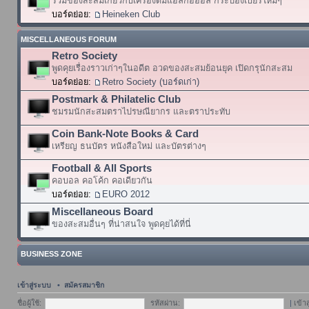
รวมของสะสมเกี่ยวกับเครื่องดื่มแอลกอฮอล์ กระป๋องเบียร์ใหม่ๆ
บอร์ดย่อย:
Heineken Club
MISCELLANEOUS FORUM
Retro Society
พูดคุยเรื่องราวเก่าๆในอดีต อวดของสะสมย้อนยุค เปิดกรุนักสะสม
บอร์ดย่อย:
Retro Society (บอร์ดเก่า)
Postmark & Philatelic Club
ชมรมนักสะสมตราไปรษณียากร และตราประทับ
Coin Bank-Note Books & Card
เหรียญ ธนบัตร หนังสือใหม่ และบัตรต่างๆ
Football & All Sports
คอบอล คอโค้ก คอเดียวกัน
บอร์ดย่อย:
EURO 2012
Miscellaneous Board
ของสะสมอื่นๆ ที่น่าสนใจ พูดคุยได้ที่นี่
BUSINESS ZONE
เข้าสู่ระบบ
•
สมัครสมาชิก
ชื่อผู้ใช้:
รหัสผ่าน:
|
เข้า