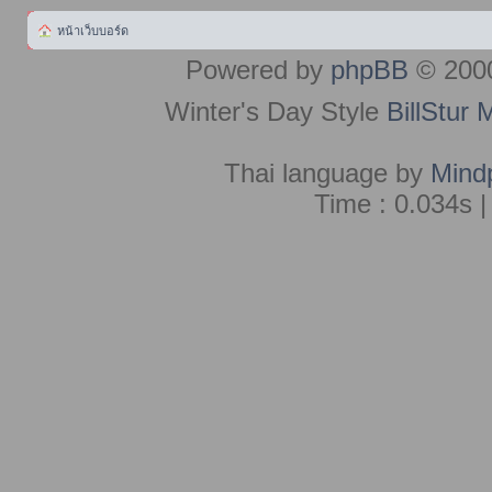
หน้าเว็บบอร์ด
Powered by
phpBB
© 2000
Winter's Day Style
BillStur 
Thai language by
Mind
Time : 0.034s |