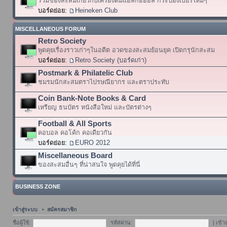
รวมของสะสมเกี่ยวกับเครื่องดื่มแอลกอฮอล์ กระป๋องเบียร์ใหม่ๆ
บอร์ดย่อย:
Heineken Club
MISCELLANEOUS FORUM
Retro Society
พูดคุยเรื่องราวเก่าๆในอดีต อวดของสะสมย้อนยุค เปิดกรุนักสะสม
บอร์ดย่อย:
Retro Society (บอร์ดเก่า)
Postmark & Philatelic Club
ชมรมนักสะสมตราไปรษณียากร และตราประทับ
Coin Bank-Note Books & Card
เหรียญ ธนบัตร หนังสือใหม่ และบัตรต่างๆ
Football & All Sports
คอบอล คอโค้ก คอเดียวกัน
บอร์ดย่อย:
EURO 2012
Miscellaneous Board
ของสะสมอื่นๆ ที่น่าสนใจ พูดคุยได้ที่นี่
BUSINESS ZONE
เข้าสู่ระบบ
•
สมัครสมาชิก
ชื่อผู้ใช้:
รหัสผ่าน:
|
เข้า