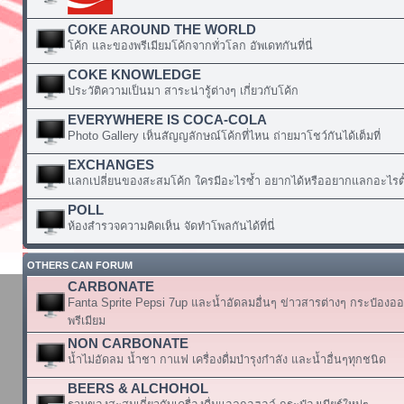
COKE AROUND THE WORLD
โค้ก และของพรีเมียมโค้กจากทั่วโลก อัพเดทกันที่นี่
COKE KNOWLEDGE
ประวัติความเป็นมา สาระน่ารู้ต่างๆ เกี่ยวกับโค้ก
EVERYWHERE IS COCA-COLA
Photo Gallery เห็นสัญญลักษณ์โค้กที่ไหน ถ่ายมาโชว์กันได้เต็มที่
EXCHANGES
แลกเปลี่ยนของสะสมโค้ก ใครมีอะไรซ้ำ อยากได้หรืออยากแลกอะไรตั้
POLL
ห้องสำรวจความคิดเห็น จัดทำโพลกันได้ที่นี่
OTHERS CAN FORUM
CARBONATE
Fanta Sprite Pepsi 7up และน้ำอัดลมอื่นๆ ข่าวสารต่างๆ กระป๋องอ
พรีเมียม
NON CARBONATE
น้ำไม่อัดลม น้ำชา กาแฟ เครื่องดื่มบำรุงกำลัง และน้ำอื่นๆทุกชนิด
BEERS & ALCHOHOL