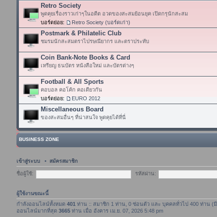
Retro Society
พูดคุยเรื่องราวเก่าๆในอดีต อวดของสะสมย้อนยุค เปิดกรุนักสะสม
บอร์ดย่อย:
Retro Society (บอร์ดเก่า)
Postmark & Philatelic Club
ชมรมนักสะสมตราไปรษณียากร และตราประทับ
Coin Bank-Note Books & Card
เหรียญ ธนบัตร หนังสือใหม่ และบัตรต่างๆ
Football & All Sports
คอบอล คอโค้ก คอเดียวกัน
บอร์ดย่อย:
EURO 2012
Miscellaneous Board
ของสะสมอื่นๆ ที่น่าสนใจ พูดคุยได้ที่นี่
BUSINESS ZONE
เข้าสู่ระบบ
•
สมัครสมาชิก
ชื่อผู้ใช้:
รหัสผ่าน:
ผู้ใช้งานขณะนี้
กำลังออนไลน์ทั้งหมด
401
ท่าน :: สมาชิก 1 ท่าน, 0 ซ่อนตัว และ บุคคลทั่วไป 400 ท่าน (ม
ออนไลน์มากที่สุด
3665
ท่าน เมื่อ อังคาร เม.ย. 07, 2026 5:48 pm