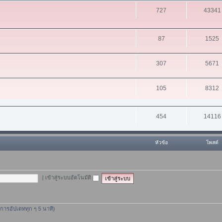
727
43341
87
1525
307
5671
105
8312
454
14116
หัวข้อ
โพสต์
|
เข้าสู่ระบบอัตโนมัติ
ีการอัปเดททุก ๆ 5 นาที)