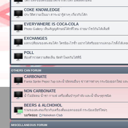
โค้ก และของพรีเมียมโค้กจากทั่วโลก อัพเดทกันที่นี่
COKE KNOWLEDGE
ประวัติความเป็นมา สาระน่ารู้ต่างๆ เกี่ยวกับโค้ก
EVERYWHERE IS COCA-COLA
Photo Gallery เห็นสัญญลักษณ์โค้กที่ไหน ถ่ายมาโชว์กันได้เต็มที่
EXCHANGES
แลกเปลี่ยนของสะสมโค้ก ใครมีอะไรซ้ำ อยากได้หรืออยากแลกอะไรตั้งได้เลย
POLL
ห้องสำรวจความคิดเห็น จัดทำโพลกันได้ที่นี่
OTHERS CAN FORUM
CARBONATE
Fanta Sprite Pepsi 7up และน้ำอัดลมอื่นๆ ข่าวสารต่างๆ กระป๋องออกใหม่ แล
NON CARBONATE
น้ำไม่อัดลม น้ำชา กาแฟ เครื่องดื่มบำรุงกำลัง และน้ำอื่นๆทุกชนิด
BEERS & ALCHOHOL
รวมของสะสมเกี่ยวกับเครื่องดื่มแอลกอฮอล์ กระป๋องเบียร์ใหม่ๆ
บอร์ดย่อย:
Heineken Club
MISCELLANEOUS FORUM