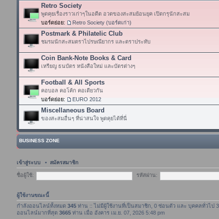
Retro Society
พูดคุยเรื่องราวเก่าๆในอดีต อวดของสะสมย้อนยุค เปิดกรุนักสะสม
บอร์ดย่อย:
Retro Society (บอร์ดเก่า)
Postmark & Philatelic Club
ชมรมนักสะสมตราไปรษณียากร และตราประทับ
Coin Bank-Note Books & Card
เหรียญ ธนบัตร หนังสือใหม่ และบัตรต่างๆ
Football & All Sports
คอบอล คอโค้ก คอเดียวกัน
บอร์ดย่อย:
EURO 2012
Miscellaneous Board
ของสะสมอื่นๆ ที่น่าสนใจ พูดคุยได้ที่นี่
BUSINESS ZONE
เข้าสู่ระบบ
•
สมัครสมาชิก
ชื่อผู้ใช้:
รหัสผ่าน:
ผู้ใช้งานขณะนี้
กำลังออนไลน์ทั้งหมด
345
ท่าน :: ไม่มีผู้ใช้งานที่เป็นสมาชิก, 0 ซ่อนตัว และ บุคคลทั่วไป
ออนไลน์มากที่สุด
3665
ท่าน เมื่อ อังคาร เม.ย. 07, 2026 5:48 pm