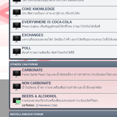
โค้ก และของพรีเมียมโค้กจากทั่วโลก อัพเดทกันที่นี่
COKE KNOWLEDGE
ประวัติความเป็นมา สาระน่ารู้ต่างๆ เกี่ยวกับโค้ก
EVERYWHERE IS COCA-COLA
Photo Gallery เห็นสัญญลักษณ์โค้กที่ไหน ถ่ายมาโชว์กันได้เต็มที่
EXCHANGES
แลกเปลี่ยนของสะสมโค้ก ใครมีอะไรซ้ำ อยากได้หรืออยากแลกอะไรตั้งได้เลย
POLL
ห้องสำรวจความคิดเห็น จัดทำโพลกันได้ที่นี่
OTHERS CAN FORUM
CARBONATE
Fanta Sprite Pepsi 7up และน้ำอัดลมอื่นๆ ข่าวสารต่างๆ กระป๋องออกใหม่ แล
NON CARBONATE
น้ำไม่อัดลม น้ำชา กาแฟ เครื่องดื่มบำรุงกำลัง และน้ำอื่นๆทุกชนิด
BEERS & ALCHOHOL
รวมของสะสมเกี่ยวกับเครื่องดื่มแอลกอฮอล์ กระป๋องเบียร์ใหม่ๆ
บอร์ดย่อย:
Heineken Club
MISCELLANEOUS FORUM