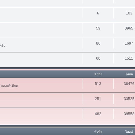
6
103
59
3965
86
1697
ครับ
60
1511
หัวข้อ
โพสต์
513
38476
ะของพรีเมียม
251
33525
482
39558
หัวข้อ
โพสต์