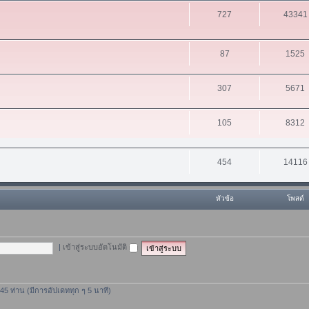
727
43341
87
1525
307
5671
105
8312
454
14116
หัวข้อ
โพสต์
|
เข้าสู่ระบบอัตโนมัติ
 345 ท่าน (มีการอัปเดททุก ๆ 5 นาที)